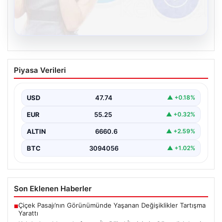
08.08.2026
Kelebek sohbet platformu İle Dijital
Piyasa Verileri
İletişimin Güvenli Adresi Ve Chat
Deneyimi
USD
47.74
▲ +0.18%
İnternet çağında bireylerin seviyeli bir biçimde iletişim
kurması büyük bir hassasiyet taşımaktadır. Günümüzde
EUR
55.25
▲ +0.32%
birçok…
ALTIN
6660.6
▲ +2.59%
BTC
3094056
▲ +1.02%
Son Eklenen Haberler
Çiçek Pasajı’nın Görünümünde Yaşanan Değişiklikler Tartışma
■
Yarattı