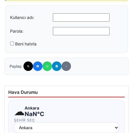
Kullanıcı adı:
Parola:
Beni hatırla
Paylaş:
Hava Durumu
☁
Ankara
NaN°C
ŞEHIR SEÇ