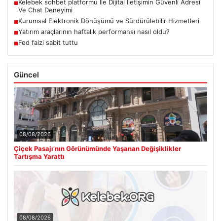
Kelebek sohbet platformu İle Dijital İletişimin Güvenli Adresi
■
Ve Chat Deneyimi
Kurumsal Elektronik Dönüşümü ve Sürdürülebilir Hizmetleri
■
Yatırım araçlarının haftalık performansı nasıl oldu?
■
Fed faizi sabit tuttu
■
Güncel
08/08/2026
Çiçek Pasajı’nın Görünümünde Yaşanan Değişiklikler
Tartışma Yarattı
08/08/2026