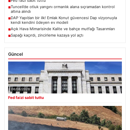
Fed faizi sabit tuttu
■
Tunceli’de otluk yangını ormanlık alana sıçramadan kontrol
■
altına alındı
DAP Yapı’dan bir ilk! Emlak Konut güvencesi Dap vizyonuyla
■
kendi kendini ödeyen ev modeli
Açık Hava Mimarisinde Kalite ve bahçe mutfağı Tasarımları
■
Sapağı kaçırdı, zincirleme kazaya yol açtı
■
Güncel
06/08/2026
Fed faizi sabit tuttu