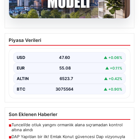
04.08.2026
DAP Yapı’dan bir ilk! Emlak Konut
Piyasa Verileri
güvencesi Dap vizyonuyla kendi
kendini ödeyen ev modeli
USD
47.60
▲ +0.06%
EUR
55.08
▲ +0.11%
ALTIN
6523.7
▲ +0.42%
BTC
3075564
▲ +0.90%
Son Eklenen Haberler
Tunceli’de otluk yangını ormanlık alana sıçramadan kontrol
■
altına alındı
DAP Yapı’dan bir ilk! Emlak Konut güvencesi Dap vizyonuyla
■