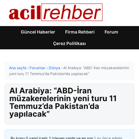
Güncel Haberler
Firma Rehberi
Forum
Çerez Politikası
Ana sayfa
›
Forumlar
›
Dünya
›
Al Arabiya: “ABD-İran müzakerelerinin
yeni turu 11 Temmuz’da Pakistan’da yapılacak”
Al Arabiya: “ABD-İran
müzakerelerinin yeni turu 11
Temmuz’da Pakistan’da
yapılacak”
Bu konu 0 yanıt içerir, 1 izleyen vardır ve en son
1 ay önce
admin