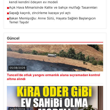
kendi kendini ödeyen ev modeli
Açık Hava Mimarisinde Kalite ve bahçe mutfağı Tasarımları
■
Sapağı kaçırdı, zincirleme kazaya yol açtı
■
Bakan Memişoğlu: Anne Sütü, Hayata Sağlıklı Başlangıcın
■
Temel Taşıdır
Güncel
05/08/2026
Tunceli’de otluk yangını ormanlık alana sıçramadan kontrol
altına alındı
04/08/2026