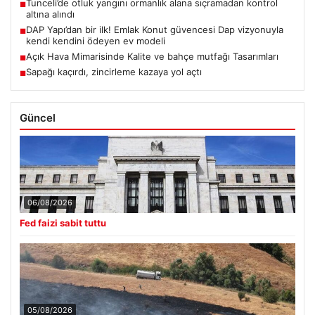
Tunceli’de otluk yangını ormanlık alana sıçramadan kontrol
■
altına alındı
DAP Yapı’dan bir ilk! Emlak Konut güvencesi Dap vizyonuyla
■
kendi kendini ödeyen ev modeli
Açık Hava Mimarisinde Kalite ve bahçe mutfağı Tasarımları
■
Sapağı kaçırdı, zincirleme kazaya yol açtı
■
Güncel
06/08/2026
Fed faizi sabit tuttu
05/08/2026