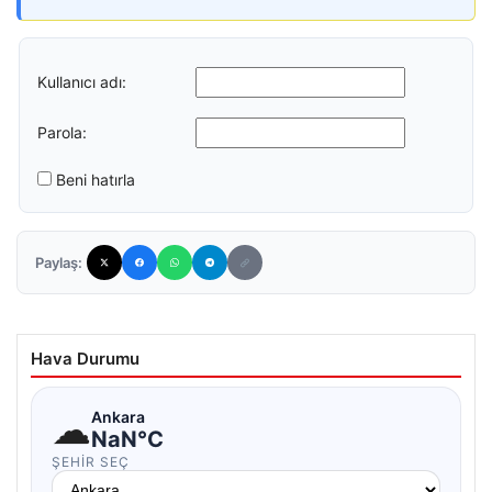
Kullanıcı adı:
Parola:
Beni hatırla
Paylaş:
Hava Durumu
☁
Ankara
NaN°C
ŞEHIR SEÇ