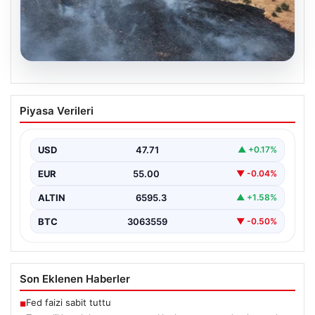
05.08.2026
Tunceli’de otluk yangını ormanlık alana
Piyasa Verileri
sıçramadan kontrol altına alındı
Tunceli'nin Yolkonak, Beydamı ve Karyemez köyleri
arasında bulunan otlaklık bölgede henüz
USD
47.71
▲ +0.17%
belirlenemeyen bir nedenle…
EUR
55.00
▼ -0.04%
ALTIN
6595.3
▲ +1.58%
BTC
3063559
▼ -0.50%
Son Eklenen Haberler
Fed faizi sabit tuttu
■