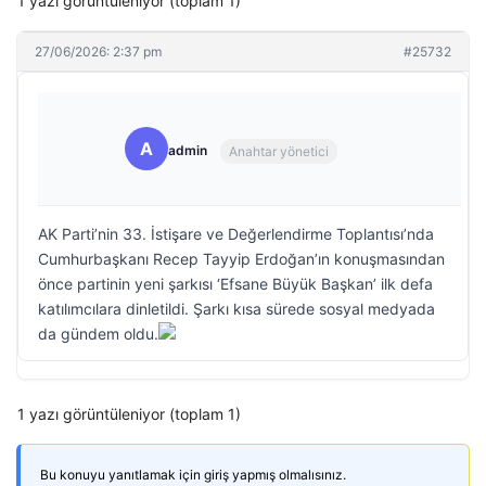
1 yazı görüntüleniyor (toplam 1)
27/06/2026: 2:37 pm
#25732
A
admin
Anahtar yönetici
AK Parti’nin 33. İstişare ve Değerlendirme Toplantısı’nda
Cumhurbaşkanı Recep Tayyip Erdoğan’ın konuşmasından
önce partinin yeni şarkısı ‘Efsane Büyük Başkan’ ilk defa
katılımcılara dinletildi. Şarkı kısa sürede sosyal medyada
da gündem oldu.
1 yazı görüntüleniyor (toplam 1)
Bu konuyu yanıtlamak için giriş yapmış olmalısınız.