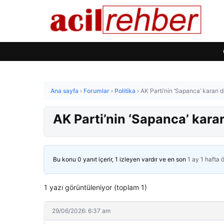
Ana sayfa
›
Forumlar
›
Politika
›
AK Parti’nin ‘Sapanca’ kararı d
AK Parti’nin ‘Sapanca’ karar
Bu konu 0 yanıt içerir, 1 izleyen vardır ve en son
1 ay 1 hafta 
1 yazı görüntüleniyor (toplam 1)
29/06/2026: 6:37 am