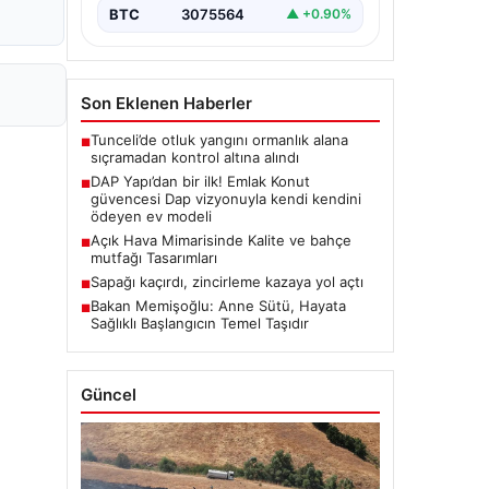
BTC
3075564
▲ +0.90%
Son Eklenen Haberler
Tunceli’de otluk yangını ormanlık alana
■
sıçramadan kontrol altına alındı
DAP Yapı’dan bir ilk! Emlak Konut
■
güvencesi Dap vizyonuyla kendi kendini
ödeyen ev modeli
Açık Hava Mimarisinde Kalite ve bahçe
■
mutfağı Tasarımları
Sapağı kaçırdı, zincirleme kazaya yol açtı
■
Bakan Memişoğlu: Anne Sütü, Hayata
■
Sağlıklı Başlangıcın Temel Taşıdır
Güncel