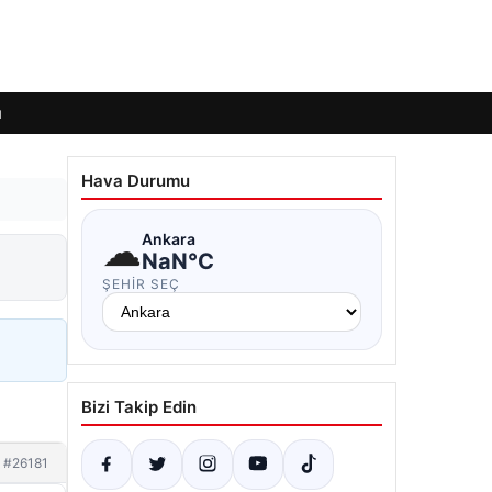
ı
Hava Durumu
☁
Ankara
NaN°C
ŞEHIR SEÇ
Bizi Takip Edin
#26181