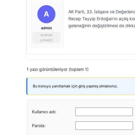
AK Parti, 33. İstişare ve Değerle
A
Recep Tayyip Erdoğan’ın açılış k
geleneğinin değiştirilmesi de dikk
admin
Anahtar
yönetici
1 yazı görüntüleniyor (toplam 1)
Bu konuyu yanıtlamak için giriş yapmış olmalısınız.
Kullanıcı adı:
Parola: