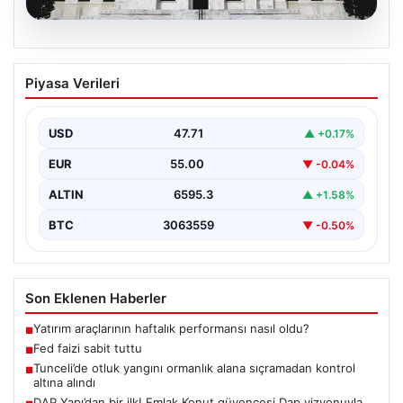
06.08.2026
Fed faizi sabit tuttu
Piyasa Verileri
USD
47.71
▲ +0.17%
EUR
55.00
▼ -0.04%
ALTIN
6595.3
▲ +1.58%
BTC
3063559
▼ -0.50%
Son Eklenen Haberler
Yatırım araçlarının haftalık performansı nasıl oldu?
■
Fed faizi sabit tuttu
■
Tunceli’de otluk yangını ormanlık alana sıçramadan kontrol
■
altına alındı
DAP Yapı’dan bir ilk! Emlak Konut güvencesi Dap vizyonuyla