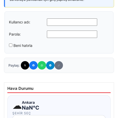
Kullanıcı adı:
Parola:
Beni hatırla
Paylaş:
Hava Durumu
☁
Ankara
NaN°C
ŞEHIR SEÇ