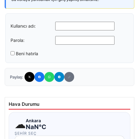
Kullanıcı adı:
Parola:
Beni hatırla
Paylaş:
Hava Durumu
☁
Ankara
NaN°C
ŞEHIR SEÇ