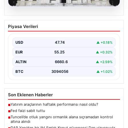
06.08.2026
Fed faizi sabit tuttu
Piyasa Verileri
USD
47.74
▲ +0.18%
EUR
55.25
▲ +0.32%
ALTIN
6660.6
▲ +2.59%
BTC
3094056
▲ +1.02%
Son Eklenen Haberler
Yatırım araçlarının haftalık performansı nasıl oldu?
■
Fed faizi sabit tuttu
■
Tunceli’de otluk yangını ormanlık alana sıçramadan kontrol
■
altına alındı
DAP Yapı’dan bir ilk! Emlak Konut güvencesi Dap vizyonuyla