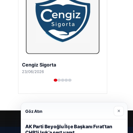
Cengiz Sigorta
23/06/2026
×
Göz Atın
AK Parti Beyoğlu İlçe Başkanı Fırat’tan
CHP’li Işık’a sert yanıt