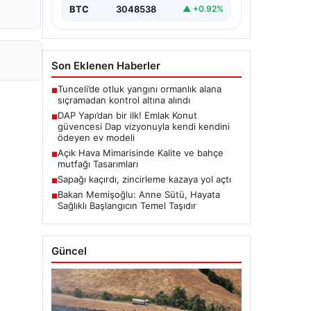
BTC
3048538
▲ +0.92%
Son Eklenen Haberler
Tunceli’de otluk yangını ormanlık alana
■
sıçramadan kontrol altına alındı
DAP Yapı’dan bir ilk! Emlak Konut
■
güvencesi Dap vizyonuyla kendi kendini
ödeyen ev modeli
Açık Hava Mimarisinde Kalite ve bahçe
■
mutfağı Tasarımları
Sapağı kaçırdı, zincirleme kazaya yol açtı
■
Bakan Memişoğlu: Anne Sütü, Hayata
■
Sağlıklı Başlangıcın Temel Taşıdır
Güncel