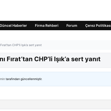
Güncel Haberler
Firma Rehberi
Forum
Çerez Politikas
ırat’tan CHP’li Işık’a sert yanıt
 Fırat’tan CHP’li Işık’a sert yanıt
min
tarafından güncellenmiştir.