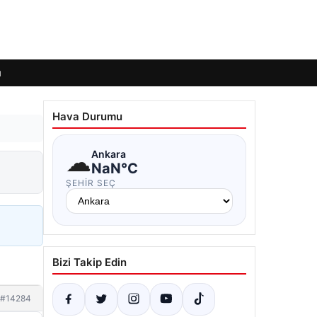
ı
Hava Durumu
☁
Ankara
NaN°C
ŞEHIR SEÇ
Bizi Takip Edin
#14284