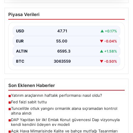
06.08.2026
Fed faizi sabit tuttu
Piyasa Verileri
USD
47.71
▲ +0.17%
EUR
55.00
▼ -0.04%
ALTIN
6595.3
▲ +1.58%
BTC
3063559
▼ -0.50%
Son Eklenen Haberler
Yatırım araçlarının haftalık performansı nasıl oldu?
■
Fed faizi sabit tuttu
■
Tunceli’de otluk yangını ormanlık alana sıçramadan kontrol
■
altına alındı
DAP Yapı’dan bir ilk! Emlak Konut güvencesi Dap vizyonuyla
■
kendi kendini ödeyen ev modeli
Açık Hava Mimarisinde Kalite ve bahçe mutfağı Tasarımları
■