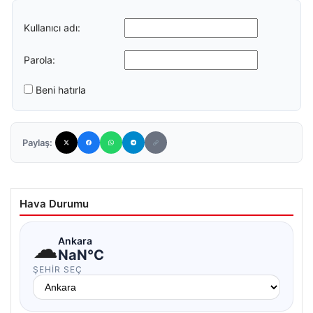
Kullanıcı adı:
Parola:
Beni hatırla
Paylaş:
Hava Durumu
☁
Ankara
NaN°C
ŞEHIR SEÇ