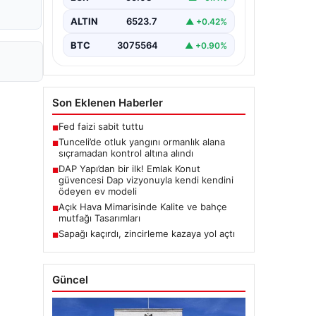
Karyemez köyleri arasında bulunan
otlaklık bölgede henüz
ALTIN
6523.7
▲ +0.42%
belirlenemeyen bir nedenle…
BTC
3075564
▲ +0.90%
Son Eklenen Haberler
Fed faizi sabit tuttu
■
Tunceli’de otluk yangını ormanlık alana
■
sıçramadan kontrol altına alındı
DAP Yapı’dan bir ilk! Emlak Konut
■
güvencesi Dap vizyonuyla kendi kendini
ödeyen ev modeli
Açık Hava Mimarisinde Kalite ve bahçe
■
mutfağı Tasarımları
Sapağı kaçırdı, zincirleme kazaya yol açtı
■
Güncel