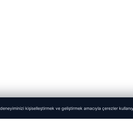
 deneyiminizi kişiselleştirmek ve geliştirmek amacıyla çerezler kullan
Tercüme Bürosu
|
Malta Dil Okulu
|
lemagrup.com.tr