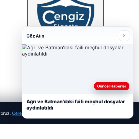
×
Göz Atın
Cengiz Sigorta
23/06/2026
Güncel Haberler
Ağrı ve Batman’daki faili meçhul dosyalar
aydınlatıldı
ıyoruz.
Çerez Politikamız
Reddet
Kabul Et