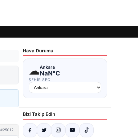
ı
Hava Durumu
☁
Ankara
NaN°C
ŞEHIR SEÇ
Bizi Takip Edin
#25012