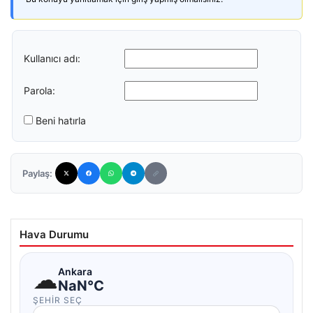
Kullanıcı adı:
Parola:
Beni hatırla
Paylaş:
Hava Durumu
☁
Ankara
NaN°C
ŞEHIR SEÇ