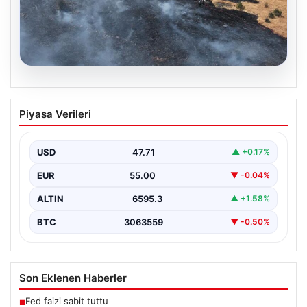
05.08.2026
Tunceli’de otluk yangını ormanlık alana
Piyasa Verileri
sıçramadan kontrol altına alındı
Tunceli'nin Yolkonak, Beydamı ve Karyemez köyleri
arasında bulunan otlaklık bölgede henüz
USD
47.71
▲ +0.17%
belirlenemeyen bir nedenle…
EUR
55.00
▼ -0.04%
ALTIN
6595.3
▲ +1.58%
BTC
3063559
▼ -0.50%
Son Eklenen Haberler
Fed faizi sabit tuttu
■