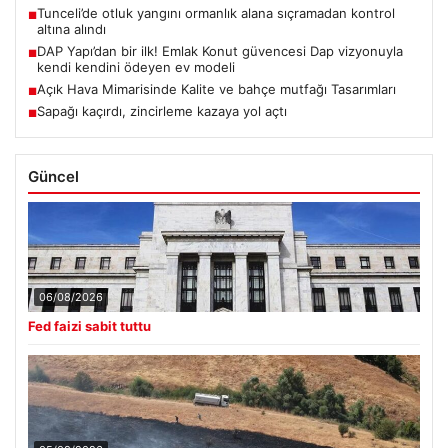
Tunceli’de otluk yangını ormanlık alana sıçramadan kontrol
■
altına alındı
DAP Yapı’dan bir ilk! Emlak Konut güvencesi Dap vizyonuyla
■
kendi kendini ödeyen ev modeli
Açık Hava Mimarisinde Kalite ve bahçe mutfağı Tasarımları
■
Sapağı kaçırdı, zincirleme kazaya yol açtı
■
Güncel
06/08/2026
Fed faizi sabit tuttu