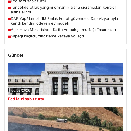
Fed faizi sabit tuttu
■
Tunceli’de otluk yangını ormanlık alana sıçramadan kontrol
■
altına alındı
DAP Yapı’dan bir ilk! Emlak Konut güvencesi Dap vizyonuyla
■
kendi kendini ödeyen ev modeli
Açık Hava Mimarisinde Kalite ve bahçe mutfağı Tasarımları
■
Sapağı kaçırdı, zincirleme kazaya yol açtı
■
Güncel
06/08/2026
Fed faizi sabit tuttu