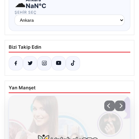
☁
NaN°C
ŞEHIR SEÇ
Bizi Takip Edin
Yan Manşet