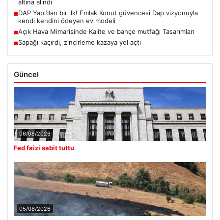
altına alındı
DAP Yapı’dan bir ilk! Emlak Konut güvencesi Dap vizyonuyla
■
kendi kendini ödeyen ev modeli
Açık Hava Mimarisinde Kalite ve bahçe mutfağı Tasarımları
■
Sapağı kaçırdı, zincirleme kazaya yol açtı
■
Güncel
06/08/2026
Fed faizi sabit tuttu
05/08/2026