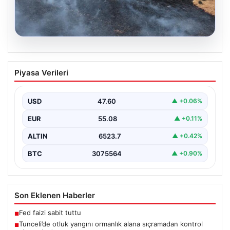
05.08.2026
Tunceli’de otluk yangını ormanlık alana
Piyasa Verileri
sıçramadan kontrol altına alındı
Tunceli'nin Yolkonak, Beydamı ve Karyemez köyleri
arasında bulunan otlaklık bölgede henüz
USD
47.60
▲ +0.06%
belirlenemeyen bir nedenle…
EUR
55.08
▲ +0.11%
ALTIN
6523.7
▲ +0.42%
BTC
3075564
▲ +0.90%
Son Eklenen Haberler
Fed faizi sabit tuttu
■
Tunceli’de otluk yangını ormanlık alana sıçramadan kontrol
■