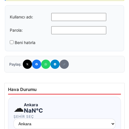
Kullanıcı adı:
Parola:
Beni hatırla
Paylaş:
Hava Durumu
☁
Ankara
NaN°C
ŞEHIR SEÇ