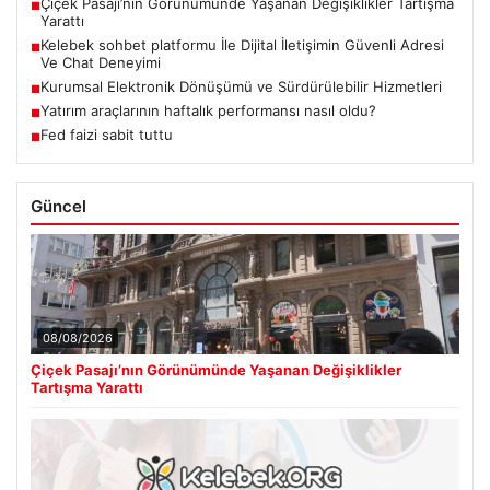
Çiçek Pasajı’nın Görünümünde Yaşanan Değişiklikler Tartışma
■
Yarattı
Kelebek sohbet platformu İle Dijital İletişimin Güvenli Adresi
■
Ve Chat Deneyimi
Kurumsal Elektronik Dönüşümü ve Sürdürülebilir Hizmetleri
■
Yatırım araçlarının haftalık performansı nasıl oldu?
■
Fed faizi sabit tuttu
■
Güncel
08/08/2026
Çiçek Pasajı’nın Görünümünde Yaşanan Değişiklikler
Tartışma Yarattı