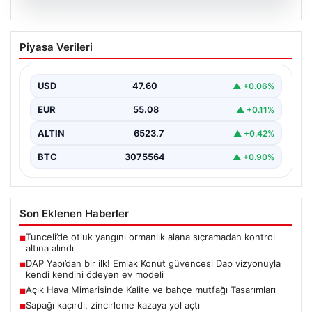
04.08.2026
DAP Yapı’dan bir ilk! Emlak Konut
Piyasa Verileri
güvencesi Dap vizyonuyla kendi
kendini ödeyen ev modeli
USD
47.60
▲ +0.06%
EUR
55.08
▲ +0.11%
ALTIN
6523.7
▲ +0.42%
BTC
3075564
▲ +0.90%
Son Eklenen Haberler
Tunceli’de otluk yangını ormanlık alana sıçramadan kontrol
■
altına alındı
DAP Yapı’dan bir ilk! Emlak Konut güvencesi Dap vizyonuyla
■
kendi kendini ödeyen ev modeli
Açık Hava Mimarisinde Kalite ve bahçe mutfağı Tasarımları
■
Sapağı kaçırdı, zincirleme kazaya yol açtı
■