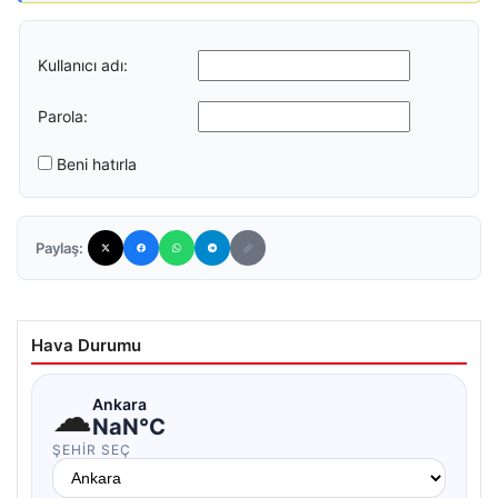
Kullanıcı adı:
Parola:
Beni hatırla
Paylaş:
Hava Durumu
☁
Ankara
NaN°C
ŞEHIR SEÇ