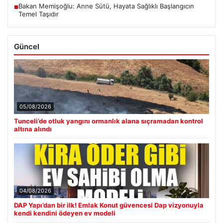
Bakan Memişoğlu: Anne Sütü, Hayata Sağlıklı Başlangıcın
■
Temel Taşıdır
Güncel
05/08/2026
Tunceli’de otluk yangını ormanlık alana sıçramadan kontrol
altına alındı
04/08/2026
DAP Yapı’dan bir ilk! Emlak Konut güvencesi Dap vizyonuyla
kendi kendini ödeyen ev modeli