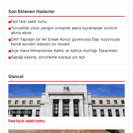
Son Eklenen Haberler
Fed faizi sabit tuttu
■
Tunceli’de otluk yangını ormanlık alana sıçramadan kontrol
■
altına alındı
DAP Yapı’dan bir ilk! Emlak Konut güvencesi Dap vizyonuyla
■
kendi kendini ödeyen ev modeli
Açık Hava Mimarisinde Kalite ve bahçe mutfağı Tasarımları
■
Sapağı kaçırdı, zincirleme kazaya yol açtı
■
Güncel
06/08/2026
Fed faizi sabit tuttu