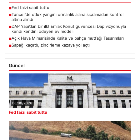
Fed faizi sabit tuttu
■
Tunceli’de otluk yangını ormanlık alana sıçramadan kontrol
■
altına alındı
DAP Yapı’dan bir ilk! Emlak Konut güvencesi Dap vizyonuyla
■
kendi kendini ödeyen ev modeli
Açık Hava Mimarisinde Kalite ve bahçe mutfağı Tasarımları
■
Sapağı kaçırdı, zincirleme kazaya yol açtı
■
Güncel
06/08/2026
Fed faizi sabit tuttu