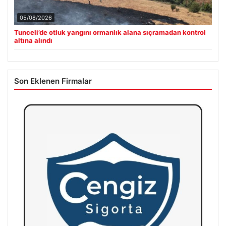
05/08/2026
Tunceli’de otluk yangını ormanlık alana sıçramadan kontrol
altına alındı
Son Eklenen Firmalar