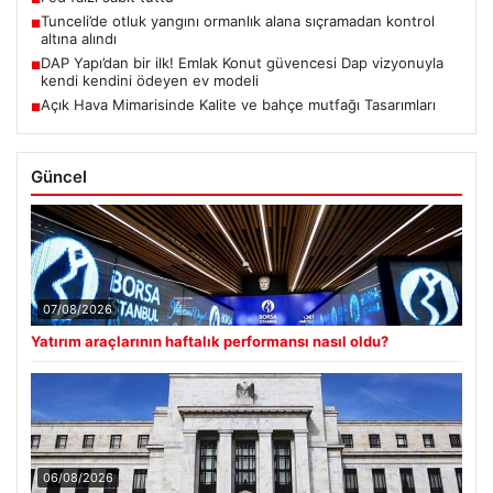
Tunceli’de otluk yangını ormanlık alana sıçramadan kontrol
■
altına alındı
DAP Yapı’dan bir ilk! Emlak Konut güvencesi Dap vizyonuyla
■
kendi kendini ödeyen ev modeli
Açık Hava Mimarisinde Kalite ve bahçe mutfağı Tasarımları
■
Güncel
07/08/2026
Yatırım araçlarının haftalık performansı nasıl oldu?
06/08/2026