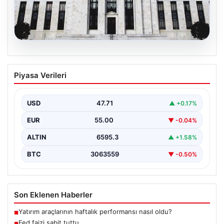
06.08.2026
Fed faizi sabit tuttu
Piyasa Verileri
USD
47.71
▲ +0.17%
EUR
55.00
▼ -0.04%
ALTIN
6595.3
▲ +1.58%
BTC
3063559
▼ -0.50%
Son Eklenen Haberler
Yatırım araçlarının haftalık performansı nasıl oldu?
■
Fed faizi sabit tuttu
■