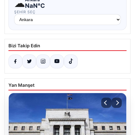
☁
NaN°C
ŞEHIR SEÇ
Bizi Takip Edin
Yan Manşet