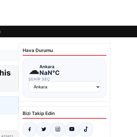
ı
Hava Durumu
☁
Ankara
his
NaN°C
ŞEHIR SEÇ
Bizi Takip Edin
#15611