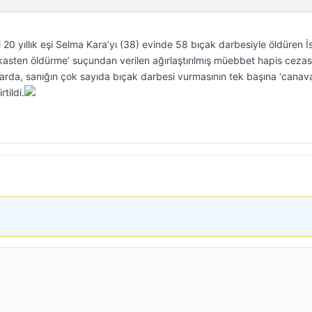
 yıllık eşi Selma Kara’yı (38) evinde 58 bıçak darbesiyle öldüren İ
 kasten öldürme’ suçundan verilen ağırlaştırılmış müebbet hapis cezas
rarda, sanığın çok sayıda bıçak darbesi vurmasının tek başına ‘canav
tildi.