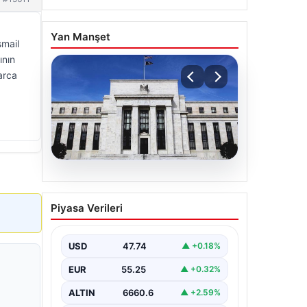
Yan Manşet
smail
ının
arca
06.08.2026
Fed faizi sabit tuttu
Piyasa Verileri
USD
47.74
▲ +0.18%
EUR
55.25
▲ +0.32%
ALTIN
6660.6
▲ +2.59%