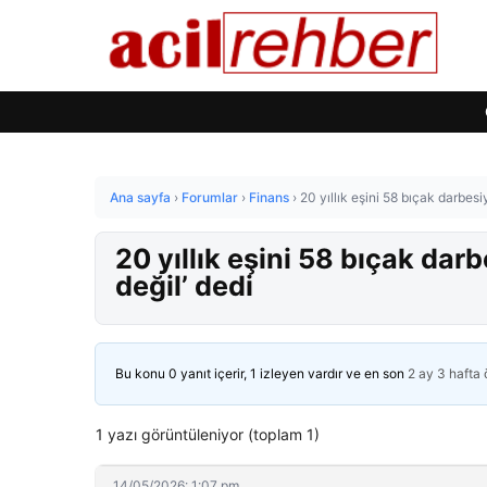
Ana sayfa
›
Forumlar
›
Finans
›
20 yıllık eşini 58 bıçak darbes
20 yıllık eşini 58 bıçak dar
değil’ dedi
Bu konu 0 yanıt içerir, 1 izleyen vardır ve en son
2 ay 3 hafta
1 yazı görüntüleniyor (toplam 1)
14/05/2026: 1:07 pm