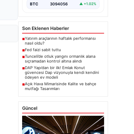
BTC
3094056
▲ +1.02%
Son Eklenen Haberler
Yatırım araçlarının haftalık performansı
■
nasıl oldu?
Fed faizi sabit tuttu
■
Tunceli’de otluk yangını ormanlık alana
■
sıçramadan kontrol altına alındı
DAP Yapı’dan bir ilk! Emlak Konut
■
güvencesi Dap vizyonuyla kendi kendini
ödeyen ev modeli
Açık Hava Mimarisinde Kalite ve bahçe
■
mutfağı Tasarımları
Güncel