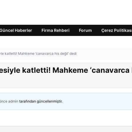
Güncel Haberler
Firma Rehberi
Forum
Çerez Politikas
iyle katletti! Mahkeme ‘canavarca his değil’ dedi
besiyle katletti! Mahkeme ‘canavarca 
 önce
admin
tarafından güncellenmiştir.