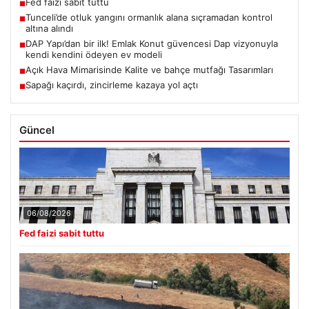
Fed faizi sabit tuttu
■
Tunceli’de otluk yangını ormanlık alana sıçramadan kontrol
■
altına alındı
DAP Yapı’dan bir ilk! Emlak Konut güvencesi Dap vizyonuyla
■
kendi kendini ödeyen ev modeli
Açık Hava Mimarisinde Kalite ve bahçe mutfağı Tasarımları
■
Sapağı kaçırdı, zincirleme kazaya yol açtı
■
Güncel
06/08/2026
Fed faizi sabit tuttu