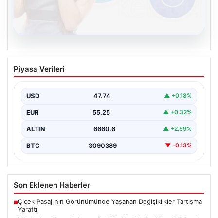
08.08.2026
Kelebek sohbet platformu İle Dijital
Piyasa Verileri
İletişimin Güvenli Adresi Ve Chat
Deneyimi
USD
47.74
▲ +0.18%
İnternet çağında bireylerin seviyeli bir biçimde iletişim
kurması büyük bir hassasiyet taşımaktadır. Günümüzde
EUR
55.25
▲ +0.32%
birçok…
ALTIN
6660.6
▲ +2.59%
BTC
3090389
▼ -0.13%
Son Eklenen Haberler
Çiçek Pasajı’nın Görünümünde Yaşanan Değişiklikler Tartışma
■
Yarattı