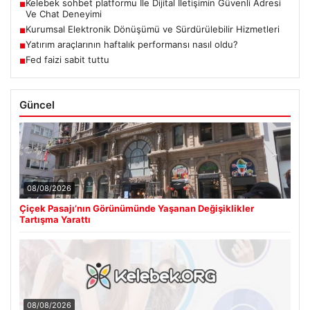
Kelebek sohbet platformu İle Dijital İletişimin Güvenli Adresi
■
Ve Chat Deneyimi
Kurumsal Elektronik Dönüşümü ve Sürdürülebilir Hizmetleri
■
Yatırım araçlarının haftalık performansı nasıl oldu?
■
Fed faizi sabit tuttu
■
Güncel
08/08/2026
Çiçek Pasajı’nın Görünümünde Yaşanan Değişiklikler
Tartışma Yarattı
08/08/2026