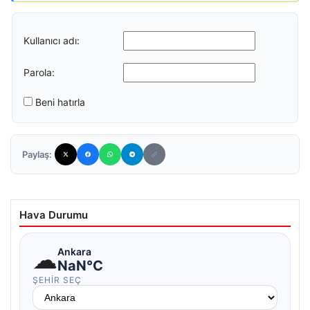
Kullanıcı adı:
Parola:
Beni hatırla
Paylaş:
Hava Durumu
☁
Ankara
NaN°C
ŞEHIR SEÇ