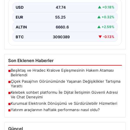
İstanbul’un tarihi ve kültürel sembollerinden biri olan
Çiçek Pasajı, son dönemde giriş cephesine
USD
47.74
▲ +0.18%
yerleştirilen…
EUR
55.25
▲ +0.32%
ALTIN
6660.6
▲ +2.59%
BTC
3090389
▼ -0.13%
Son Eklenen Haberler
Beşiktaş ve Hradec Kralove Eşleşmesinin Hakem Ataması
■
Belirlendi
Çiçek Pasajı’nın Görünümünde Yaşanan Değişiklikler Tartışma
■
Yarattı
Kelebek sohbet platformu İle Dijital İletişimin Güvenli Adresi
■
Ve Chat Deneyimi
Kurumsal Elektronik Dönüşümü ve Sürdürülebilir Hizmetleri
■
Yatırım araçlarının haftalık performansı nasıl oldu?
■
Güncel