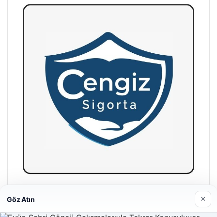
Hastaş Beton
×
Göz Atın
26/05/2026