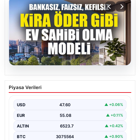
04.08.2026
DAP Yapı’dan bir ilk! Emlak Konut
Piyasa Verileri
güvencesi Dap vizyonuyla kendi
kendini ödeyen ev modeli
USD
47.60
▲ +0.06%
EUR
55.08
▲ +0.11%
ALTIN
6523.7
▲ +0.42%
BTC
3075564
▲ +0.90%