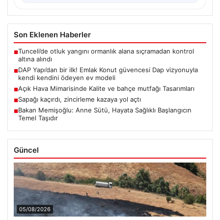
Son Eklenen Haberler
Tunceli’de otluk yangını ormanlık alana sıçramadan kontrol
■
altına alındı
DAP Yapı’dan bir ilk! Emlak Konut güvencesi Dap vizyonuyla
■
kendi kendini ödeyen ev modeli
Açık Hava Mimarisinde Kalite ve bahçe mutfağı Tasarımları
■
Sapağı kaçırdı, zincirleme kazaya yol açtı
■
Bakan Memişoğlu: Anne Sütü, Hayata Sağlıklı Başlangıcın
■
Temel Taşıdır
Güncel
05/08/2026