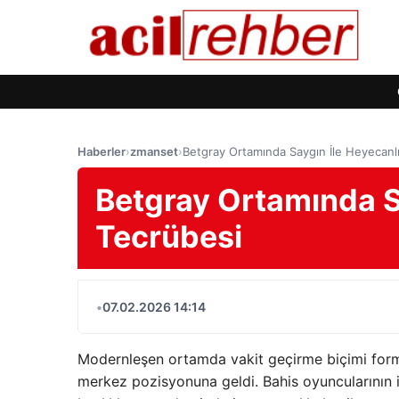
Haberler
›
zmanset
›
Betgray Ortamında Saygın İle Heyecanl
Betgray Ortamında S
Tecrübesi
•
07.02.2026 14:14
Modernleşen ortamda vakit geçirme biçimi form f
merkez pozisyonuna geldi. Bahis oyuncularının il