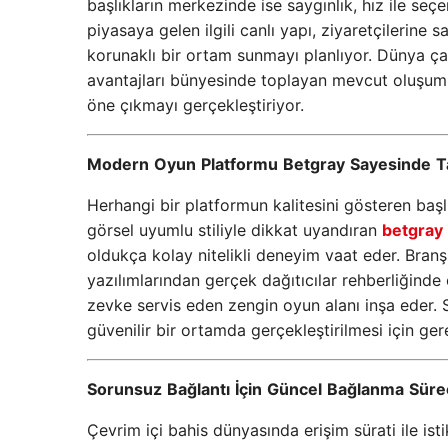
başlıkların merkezinde ise saygınlık, hız ile seçen
piyasaya gelen ilgili canlı yapı, ziyaretçilerine
korunaklı bir ortam sunmayı planlıyor. Dünya ça
avantajları bünyesinde toplayan mevcut oluşum,
öne çıkmayı gerçekleştiriyor.
Modern
Oyun
Platformu
Betgray
Sayesinde
T
Herhangi bir platformun kalitesini gösteren başlı
görsel uyumlu stiliyle dikkat uyandıran
betgray
oldukça kolay nitelikli deneyim vaat eder. Branş
yazılımlarından gerçek dağıtıcılar rehberliğind
zevke servis eden zengin oyun alanı inşa eder. Si
güvenilir bir ortamda gerçekleştirilmesi için ge
Sorunsuz
Bağlantı
İçin
Güncel
Bağlanma
Süre
Çevrim içi bahis dünyasında erişim sürati ile ist