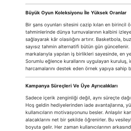
Büyük
Oyun
Koleksiyonu
İle
Yüksek
Oranlar
Bir şans oyunları sitesini cazip kılan en birincil
tahminlerinde dünya turnuvalarının kalbini izley
sağlayarak kâr olasılığını artırır. Basketbola, b
sayısız tahmin alternatifi bütün gün güncellenir
markalarıyla yapılan iş birlikleri sayesinde, en y
Sorumlu eğlence kurallarını uygulayan kuruluş, i
harcamalarını destek eden örnek yapıya sahip b
Kampanya
Süreçleri
Ve
Üye
Ayrıcalıkları
Sadece içerik zenginliği değil, aynı süreçte dağıt
Hoş geldin hediyelerinden iade avantajlarına, yü
kullanıcıların motivasyonunu besler. Anlaşılır ka
alacaklarını net bir şekilde öğrenirler. Bu vesi
boyuta gelir. Her zaman kullanıcılarının arkası