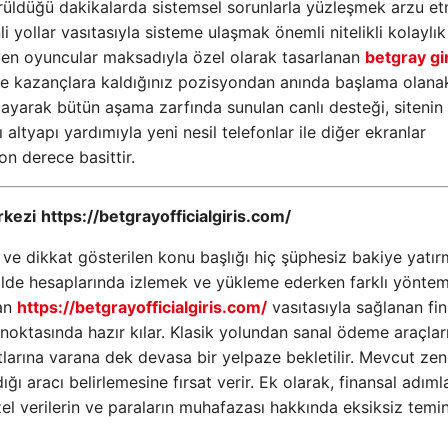
örüldüğü dakikalarda sistemsel sorunlarla yüzleşmek arzu et
 yollar vasıtasıyla sisteme ulaşmak önemli nitelikli kolaylık
yen oyuncular maksadıyla özel olarak tasarlanan
betgray gi
ile kazançlara kaldığınız pozisyondan anında başlama olana
layarak bütün aşama zarfında sunulan canlı desteği, sitenin
ı altyapı yardımıyla yeni nesil telefonlar ile diğer ekranlar
n derece basittir.
kezi
https://betgrayofficialgiris.com/
ve dikkat gösterilen konu başlığı hiç şüphesiz bakiye yatır
 şekilde hesaplarında izlemek ve yükleme ederken farklı yöntem
nan
https://betgrayofficialgiris.com/
vasıtasıyla sağlanan fi
r noktasında hazır kılar. Klasik yolundan sanal ödeme araçlar
tlarına varana dek devasa bir yelpaze bekletilir. Mevcut zeng
ığı aracı belirlemesine fırsat verir. Ek olarak, finansal adıml
l verilerin ve paraların muhafazası hakkında eksiksiz temi