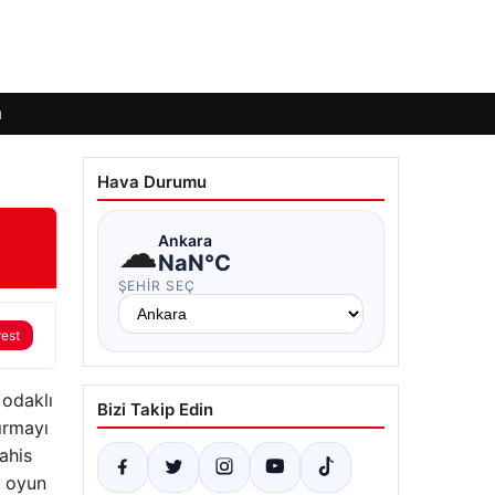
ı
Hava Durumu
☁
Ankara
NaN°C
ŞEHIR SEÇ
rest
 odaklı
Bizi Takip Edin
ırmayı
ahis
r oyun