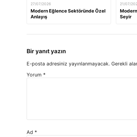
27/07/2026
21/07/20
Modern Eğlence Sektöründe Özel
Modern 
Anlayış
Seyir
Bir yanıt yazın
E-posta adresiniz yayınlanmayacak.
Gerekli ala
Yorum
*
Ad
*