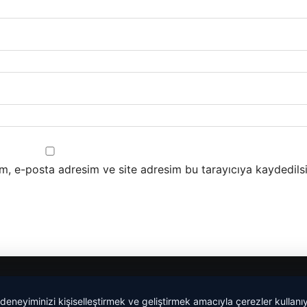
m, e-posta adresim ve site adresim bu tarayıcıya kaydedilsi
Tercüme Bürosu
|
Malta Dil Okulu
|
lemagrup.com.tr
 deneyiminizi kişiselleştirmek ve geliştirmek amacıyla çerezler kullan