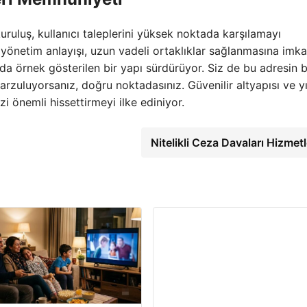
uruluş, kullanıcı taleplerini yüksek noktada karşılamayı
 yönetim anlayışı, uzun vadeli ortaklıklar sağlanmasına imk
da örnek gösterilen bir yapı sürdürüyor. Siz de bu adresin b
zuluyorsanız, doğru noktadasınız. Güvenilir altyapısı ve yıl
zi önemli hissettirmeyi ilke ediniyor.
Nitelikli Ceza Davaları Hizmetl