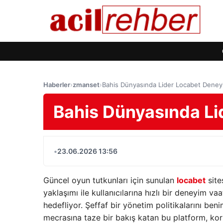
Haberler
›
zmanset
›
Bahis Dünyasında Lider Locabet Deney
Bahis Dünyasında Li
•
23.06.2026 13:56
Güncel oyun tutkunları için sunulan
locabet
site
yaklaşımı ile kullanıcılarına hızlı bir deneyim v
hedefliyor. Şeffaf bir yönetim politikalarını ben
mecrasına taze bir bakış katan bu platform, k