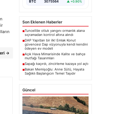
BTC
3075564
▲ +0.90%
an
Son Eklenen Haberler
ir
Tunceli’de otluk yangını ormanlık alana
ların
■
sıçramadan kontrol altına alındı
DAP Yapı’dan bir ilk! Emlak Konut
■
güvencesi Dap vizyonuyla kendi kendini
ödeyen ev modeli
eri →
Açık Hava Mimarisinde Kalite ve bahçe
■
mutfağı Tasarımları
Sapağı kaçırdı, zincirleme kazaya yol açtı
■
Bakan Memişoğlu: Anne Sütü, Hayata
■
Sağlıklı Başlangıcın Temel Taşıdır
Güncel