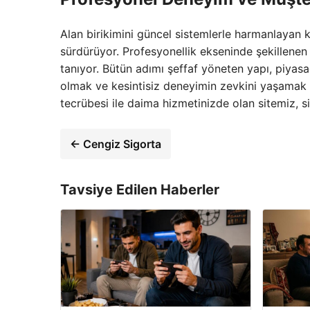
Alan birikimini güncel sistemlerle harmanlayan k
sürdürüyor. Profesyonellik ekseninde şekillenen
tanıyor. Bütün adımı şeffaf yöneten yapı, piyasa
olmak ve kesintisiz deneyimin zevkini yaşamak ar
tecrübesi ile daima hizmetinizde olan sitemiz, si
← Cengiz Sigorta
Tavsiye Edilen Haberler