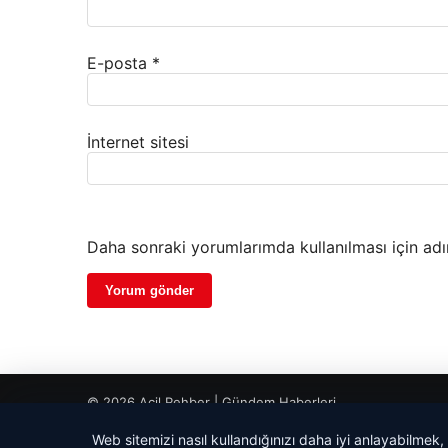
E-posta
*
İnternet sitesi
Daha sonraki yorumlarımda kullanılması için adı
© 2026 Acil Rehber | Gündem Haberleri
Web sitemizi nasıl kullandığınızı daha iyi anlayabilmek,