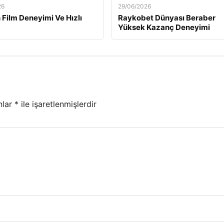
26
29/06/2026
Film Deneyimi Ve Hızlı
Raykobet Dünyası Beraber
Yüksek Kazanç Deneyimi
nlar
*
ile işaretlenmişlerdir