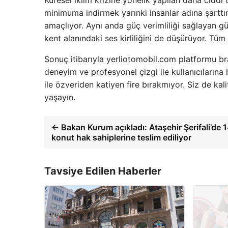
Küresel iklim krizine yönelik yapılan daha ciddi 
minimuma indirmek yarınki insanlar adına şarttı
amaçlıyor. Aynı anda güç verimliliği sağlayan gü
kent alanındaki ses kirliliğini de düşürüyor. Tüm
Sonuç itibarıyla yerliotomobil.com platformu bran
deneyim ve profesyonel çizgi ile kullanıcılarına h
ile özveriden katiyen fire bırakmıyor. Siz de kali
yaşayın.
← Bakan Kurum açıkladı: Ataşehir Şerifali’de 
konut hak sahiplerine teslim ediliyor
Tavsiye Edilen Haberler