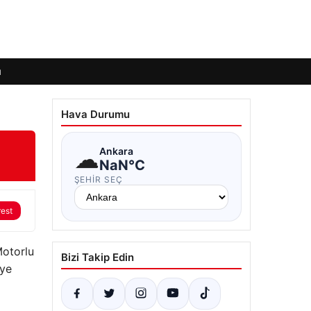
ı
Hava Durumu
☁
Ankara
NaN°C
ŞEHIR SEÇ
rest
Motorlu
Bizi Takip Edin
iye