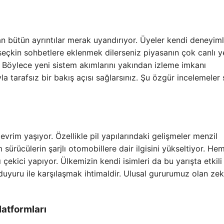
an bütün ayrıntılar merak uyandırıyor. Üyeler kendi deneyiml
 seçkin sohbetlere eklenmek dilerseniz piyasanın çok canlı y
z. Böylece yeni sistem akımlarını yakından izleme imkanı
yla tarafsız bir bakış açısı sağlarsınız. Şu özgür incelemeler s
rim yaşıyor. Özellikle pil yapılarındaki gelişmeler menzil
 sürücülerin şarjlı otomobillere dair ilgisini yükseltiyor. He
ı çekici yapıyor. Ülkemizin kendi isimleri da bu yarışta etkili 
duyuru ile karşılaşmak ihtimaldir. Ulusal gururumuz olan zek
latformları