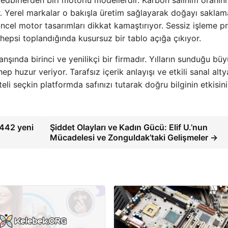
tedbirlerden biri motorlu modellerdir. Karbon salınım oranını
r. Yerel markalar o bakışla üretim sağlayarak doğayı saklam
ncel motor tasarımları dikkat kamaştırıyor. Sessiz işleme pr
 hepsi toplandığında kusursuz bir tablo açığa çıkıyor.
şında birinci ve yenilikçi bir firmadır. Yılların sunduğu bü
ep huzur veriyor. Tarafsız içerik anlayışı ve etkili sanal alty
teli seçkin platformda safınızı tutarak doğru bilginin etkisini
1442 yeni
Şiddet Olayları ve Kadın Gücü: Elif U.’nun
Mücadelesi ve Zonguldak’taki Gelişmeler →