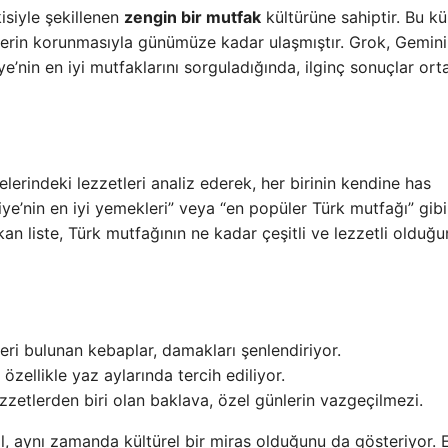
kisiyle şekillenen
zengin bir mutfak
kültürüne sahiptir. Bu kül
flerin korunmasıyla günümüze kadar ulaşmıştır. Grok, Gemini
’nin en iyi mutfaklarını sorguladığında, ilginç sonuçlar ort
lerindeki lezzetleri analiz ederek, her birinin kendine has
kiye’nin en iyi yemekleri” veya “en popüler Türk mutfağı” gibi
an liste, Türk mutfağının ne kadar çeşitli ve lezzetli olduğ
rleri bulunan kebaplar, damakları şenlendiriyor.
özellikle yaz aylarında tercih ediliyor.
lezzetlerden biri olan baklava, özel günlerin vazgeçilmezi.
l, aynı zamanda kültürel bir miras olduğunu da gösteriyor. 