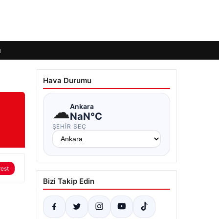
ı
Hava Durumu
☁
Ankara
NaN°C
ŞEHIR SEÇ
rest
Bizi Takip Edin