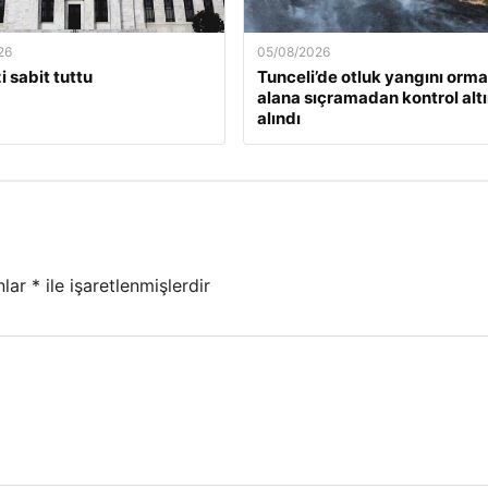
26
05/08/2026
i sabit tuttu
Tunceli’de otluk yangını orma
alana sıçramadan kontrol alt
alındı
nlar
*
ile işaretlenmişlerdir