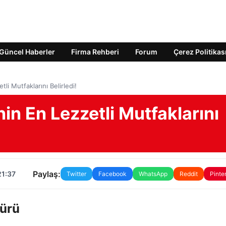
Güncel Haberler
Firma Rehberi
Forum
Çerez Politikas
li Mutfaklarını Belirledi!
in En Lezzetli Mutfaklarını
Paylaş:
21:37
Twitter
Facebook
WhatsApp
Reddit
Pinte
türü