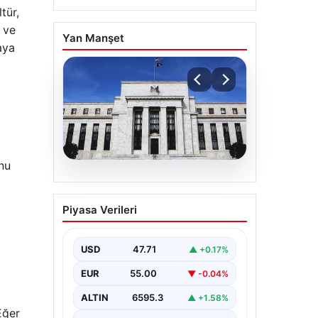
tür,
 ve
Yan Manşet
aya
unu
06.08.2026
Fed faizi sabit tuttu
Piyasa Verileri
USD
47.71
▲ +0.17%
EUR
55.00
▼ -0.04%
ALTIN
6595.3
▲ +1.58%
Eğer