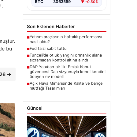
BTC
3063559
▼ -0.50%
a,
Son Eklenen Haberler
Yatırım araçlarının haftalık performansı
■
muştur.
nasıl oldu?
 de bu
Fed faizi sabit tuttu
■
Tunceli’de otluk yangını ormanlık alana
■
sıçramadan kontrol altına alındı
DAP Yapı’dan bir ilk! Emlak Konut
■
güvencesi Dap vizyonuyla kendi kendini
026 →
ödeyen ev modeli
Açık Hava Mimarisinde Kalite ve bahçe
■
mutfağı Tasarımları
Güncel