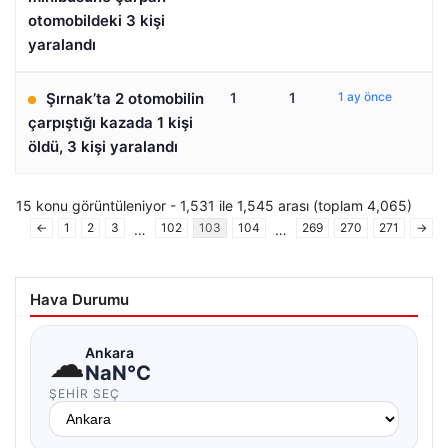
otomobildeki 3 kişi
yaralandı
Şırnak’ta 2 otomobilin
1
1
1 ay önce
çarpıştığı kazada 1 kişi
öldü, 3 kişi yaralandı
15 konu görüntüleniyor - 1,531 ile 1,545 arası (toplam 4,065)
←
1
2
3
102
103
104
269
270
271
→
…
…
Hava Durumu
☁
Ankara
NaN°C
ŞEHIR SEÇ