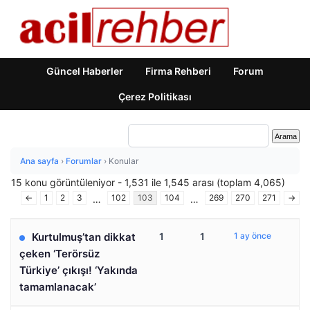
Güncel Haberler
Firma Rehberi
Forum
Çerez Politikası
Ana sayfa
›
Forumlar
›
Konular
15 konu görüntüleniyor - 1,531 ile 1,545 arası (toplam 4,065)
←
1
2
3
102
103
104
269
270
271
→
…
…
Kurtulmuş’tan dikkat
1
1
1 ay önce
çeken ‘Terörsüz
Türkiye’ çıkışı! ‘Yakında
tamamlanacak’