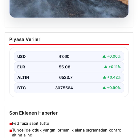
05.08.2026
Tunceli’de otluk yangını ormanlık alana
Piyasa Verileri
sıçramadan kontrol altına alındı
Tunceli'nin Yolkonak, Beydamı ve Karyemez köyleri
arasında bulunan otlaklık bölgede henüz
USD
47.60
▲ +0.06%
belirlenemeyen bir nedenle…
EUR
55.08
▲ +0.11%
ALTIN
6523.7
▲ +0.42%
BTC
3075564
▲ +0.90%
Son Eklenen Haberler
Fed faizi sabit tuttu
■
Tunceli’de otluk yangını ormanlık alana sıçramadan kontrol
■
altına alındı