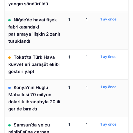
yangın söndürüldü
Niğde’de havai fişek
1
1
1 ay önce
fabrikasındaki
patlamaya ilişkin 2 zanlı
tutuklandı
Tokat’ta Türk Hava
1
1
1 ay önce
Kuvvetleri paraşüt ekibi
gösteri yaptı
Konya’nın Huğlu
1
1
1 ay önce
Mahallesi 70 milyon
dolarlık ihracatıyla 20 ili
geride bıraktı
Samsun’da yolcu
1
1
1 ay önce
minibüsüne çarpan