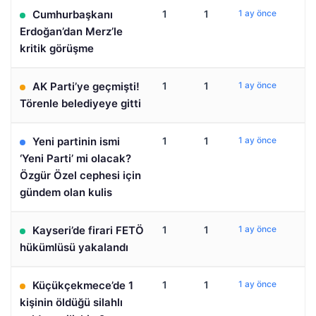
Cumhurbaşkanı
1
1
1 ay önce
Erdoğan’dan Merz’le
kritik görüşme
AK Parti’ye geçmişti!
1
1
1 ay önce
Törenle belediyeye gitti
Yeni partinin ismi
1
1
1 ay önce
‘Yeni Parti’ mi olacak?
Özgür Özel cephesi için
gündem olan kulis
Kayseri’de firari FETÖ
1
1
1 ay önce
hükümlüsü yakalandı
Küçükçekmece’de 1
1
1
1 ay önce
kişinin öldüğü silahlı