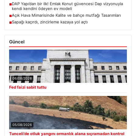
DAP Yapı’dan bir ilk! Emlak Konut güvencesi Dap vizyonuyla
■
kendi kendini ödeyen ev modeli
Açık Hava Mimarisinde Kalite ve bahçe mutfağı Tasarımları
■
Sapağı kaçırdı, zincirleme kazaya yol açtı
■
Güncel
06/08/2026
Fed faizi sabit tuttu
05/08/2026
Tunceli’de otluk yangını ormanlık alana sıçramadan kontrol