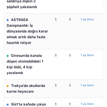
saldırıya ilişkin 2
şüpheli yakalandı
ASTRAEA
1
1
1 ay önce
Danışmanlık: İş
dünyasında doğru karar
almak artık daha fazla
hazırlık istiyor
Giresun’da kanala
1
1
1 ay önce
düşen otomobildeki 1
kişi öldü, 4 kişi
yaralandı
Trakya’da okullarda
1
1
1 ay önce
karne heyecanı
Siirt’te kafede çıkan
1
1
1 ay önce