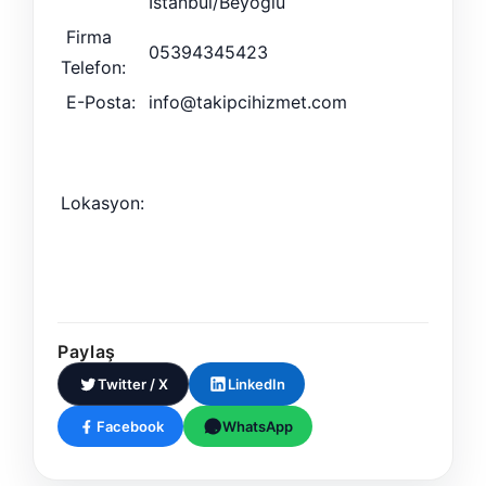
İstanbul/Beyoğlu
Firma
05394345423
Telefon:
E-Posta:
info@takipcihizmet.com
Lokasyon:
Paylaş
Twitter / X
LinkedIn
Facebook
WhatsApp