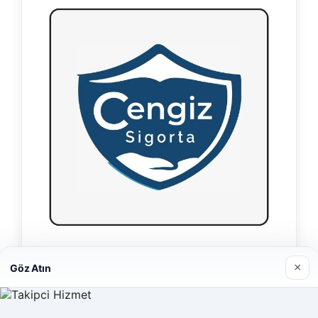
Hastaş Beton
×
Göz Atın
26/05/2026