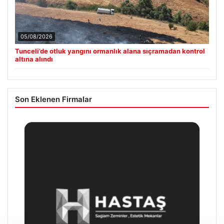
05/08/2026
Tunceli’de otluk yangını ormanlık alana sıçramadan kontrol
altına alındı
Son Eklenen Firmalar