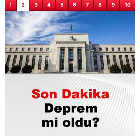
1
2
3
4
5
6
7
8
9
10
FED faiz kararı ne zaman, saat kaçta? Faiz beklentisi ne
yönde? 2026 FED nisan ayı faiz kararı
26.07.2026 07:57