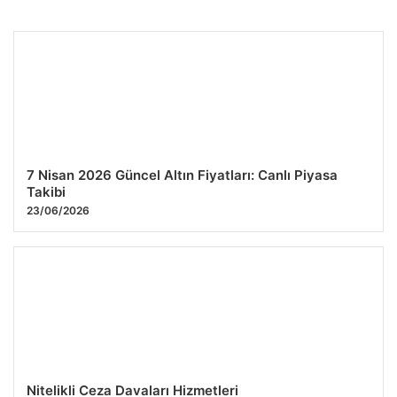
24 Temmuz 2026 Diyarbakır Deprem Haberleri ve Güncel
Bilgiler
25.07.2026 08:57
7 Nisan 2026 Güncel Altın Fiyatları: Canlı Piyasa
Takibi
23/06/2026
Nitelikli Ceza Davaları Hizmetleri