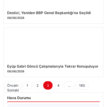
Destici, Yeniden BBP Genel Başkanlığı’na Seçildi
08/06/2026
Eyüp Sabri Göncü Çalışmalarıyla Tekrar Konuşuluyor
08/06/2026
Yazı
Önceki
1
2
3
4
…
160
Sonraki
sayfalaması
Hava Durumu