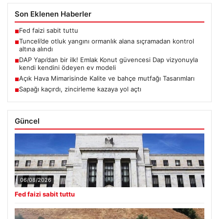
Son Eklenen Haberler
Fed faizi sabit tuttu
■
Tunceli’de otluk yangını ormanlık alana sıçramadan kontrol
■
altına alındı
DAP Yapı’dan bir ilk! Emlak Konut güvencesi Dap vizyonuyla
■
kendi kendini ödeyen ev modeli
Açık Hava Mimarisinde Kalite ve bahçe mutfağı Tasarımları
■
Sapağı kaçırdı, zincirleme kazaya yol açtı
■
Güncel
06/08/2026
Fed faizi sabit tuttu