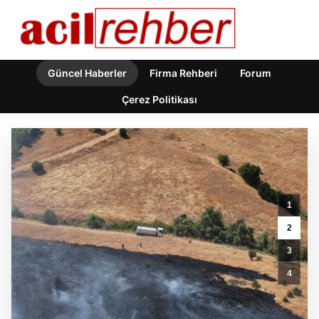
Güncel Haberler
Firma Rehberi
Forum
Çerez Politikası
1
Bakan
2
Memişoğlu:
3
Anne
Sütü,
4
Hayata
Sağlıklı
Başlangıcın