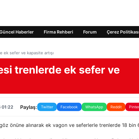
Güncel Haberler
Firma Rehberi
Forum
Çerez Politikas
 ek sefer ve kapasite artışı
i trenlerde ek sefer ve
Paylaş:
 01:22
Twitter
Facebook
WhatsApp
Reddit
Pinte
göz önüne alınarak ek vagon ve seferlerle trenlerde 18 bin