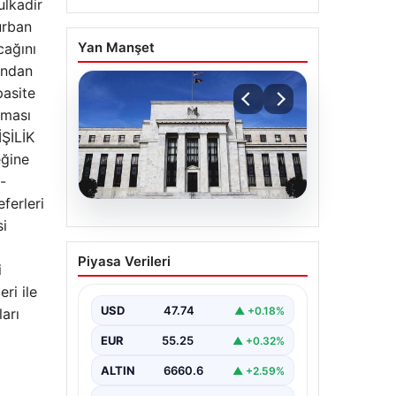
ulkadir
urban
Yan Manşet
cağını
ından
pasite
aması
İŞİLİK
eğine
-
ferleri
si
06.08.2026
Fed faizi sabit tuttu
Piyasa Verileri
i
ri ile
USD
47.74
▲ +0.18%
arı
EUR
55.25
▲ +0.32%
ALTIN
6660.6
▲ +2.59%