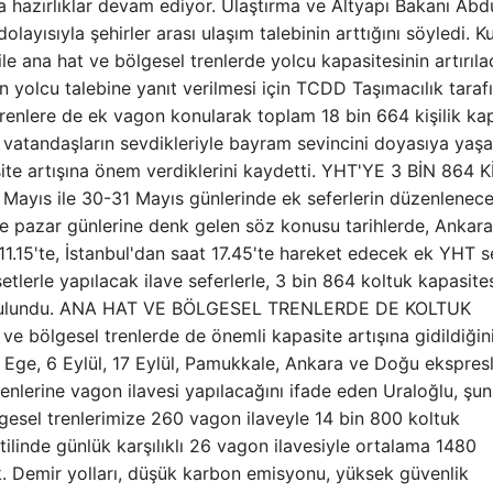
a hazırlıklar devam ediyor. Ulaştırma ve Altyapı Bakanı Abd
olayısıyla şehirler arası ulaşım talebinin arttığını söyledi. K
ile ana hat ve bölgesel trenlerde yolcu kapasitesinin artırıla
an yolcu talebine yanıt verilmesi için TCDD Taşımacılık taraf
 trenlere de ek vagon konularak toplam 18 bin 664 kişilik ka
lu, vatandaşların sevdikleriyle bayram sevincini doyasıya yaş
ite artışına önem verdiklerini kaydetti. YHT'YE 3 BİN 864 K
ayıs ile 30-31 Mayıs günlerinde ek seferlerin düzenlenec
ve pazar günlerine denk gelen söz konusu tarihlerde, Ankara
.15'te, İstanbul'dan saat 17.45'te hareket edecek ek YHT se
lerle yapılacak ilave seferlerle, 3 bin 864 koltuk kapasite
de bulundu. ANA HAT VE BÖLGESEL TRENLERDE DE KOLTUK
 ve bölgesel trenlerde de önemli kapasite artışına gidildiğin
 Ege, 6 Eylül, 17 Eylül, Pamukkale, Ankara ve Doğu ekspresle
nlerine vagon ilavesi yapılacağını ifade eden Uraloğlu, şunl
lgesel trenlerimize 260 vagon ilaveyle 14 bin 800 koltuk
tilinde günlük karşılıklı 26 vagon ilavesiyle ortalama 1480
k. Demir yolları, düşük karbon emisyonu, yüksek güvenlik