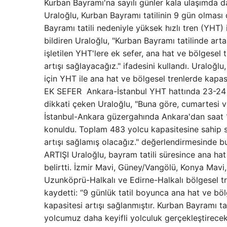
Kurban Bayramı'na sayılı günler kala ulaşımda d
Uraloğlu, Kurban Bayramı tatilinin 9 gün olması d
Bayramı tatili nedeniyle yüksek hızlı tren (YHT) 
bildiren Uraloğlu, "Kurban Bayramı tatilinde art
işletilen YHT'lere ek sefer, ana hat ve bölgesel
artışı sağlayacağız." ifadesini kullandı. Uraloğ
için YHT ile ana hat ve bölgesel trenlerde kapas
EK SEFER Ankara-İstanbul YHT hattında 23-24 M
dikkati çeken Uraloğlu, "Buna göre, cumartesi 
İstanbul-Ankara güzergahında Ankara'dan saat 11
konuldu. Toplam 483 yolcu kapasitesine sahip set
artışı sağlamış olacağız." değerlendirmesin
ARTIŞI Uraloğlu, bayram tatili süresince ana hat
belirtti. İzmir Mavi, Güney/Vangölü, Konya Mavi,
Uzunköprü-Halkalı ve Edirne-Halkalı bölgesel tre
kaydetti: “9 günlük tatil boyunca ana hat ve bö
kapasitesi artışı sağlanmıştır. Kurban Bayramı ta
yolcumuz daha keyifli yolculuk gerçekleştirece