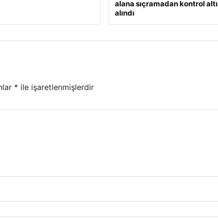
alana sıçramadan kontrol alt
alındı
nlar
*
ile işaretlenmişlerdir