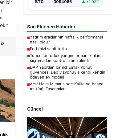
n biri
BTC
3094056
▲ +1.02%
ı
am
ek.”
Son Eklenen Haberler
Yatırım araçlarının haftalık performansı
■
nasıl oldu?
siz
Fed faizi sabit tuttu
■
Tunceli’de otluk yangını ormanlık alana
■
sıçramadan kontrol altına alındı
DAP Yapı’dan bir ilk! Emlak Konut
■
güvencesi Dap vizyonuyla kendi kendini
ödeyen ev modeli
Açık Hava Mimarisinde Kalite ve bahçe
■
mutfağı Tasarımları
Güncel
nlık