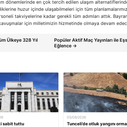
 dönemlerinde en çok tercih edilen ulaşım alternatiflerinde
diklerine huzur içinde ulaşabilmeleri için tüm planlamalarımız
ersoneli takviyelerine kadar gerekli tüm adımları attık. Bayr
 kavuşmalar için milletimizin hizmetinde olmaya devam edec
Tüm Ülkeye 328 Yıl
Popüler Aktif Maç Yayınları ile Eş
Eğlence →
26
05/08/2026
i sabit tuttu
Tunceli’de otluk yangını orma