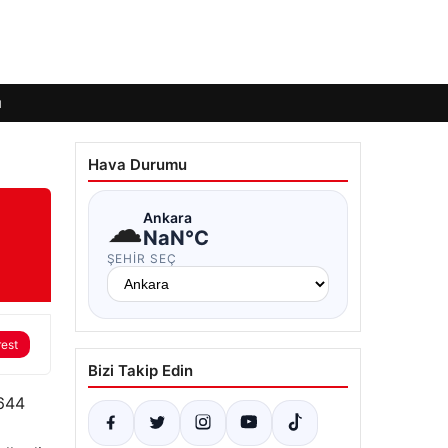
ı
Hava Durumu
☁
Ankara
NaN°C
ŞEHIR SEÇ
rest
Bizi Takip Edin
 644