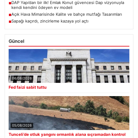
DAP Yapı’dan bir ilk! Emlak Konut güvencesi Dap vizyonuyla
■
kendi kendini ödeyen ev modeli
Açık Hava Mimarisinde Kalite ve bahçe mutfağı Tasarımları
■
Sapağı kaçırdı, zincirleme kazaya yol açtı
■
Güncel
06/08/2026
Fed faizi sabit tuttu
05/08/2026
Tunceli’de otluk yangını ormanlık alana sıçramadan kontrol