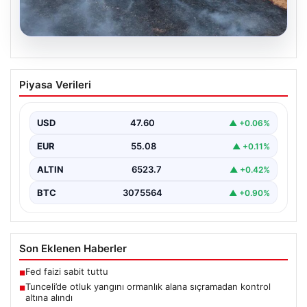
05.08.2026
Tunceli’de otluk yangını ormanlık alana
Piyasa Verileri
sıçramadan kontrol altına alındı
Tunceli'nin Yolkonak, Beydamı ve Karyemez köyleri
arasında bulunan otlaklık bölgede henüz
USD
47.60
▲ +0.06%
belirlenemeyen bir nedenle…
EUR
55.08
▲ +0.11%
ALTIN
6523.7
▲ +0.42%
BTC
3075564
▲ +0.90%
Son Eklenen Haberler
Fed faizi sabit tuttu
■
Tunceli’de otluk yangını ormanlık alana sıçramadan kontrol
■
altına alındı