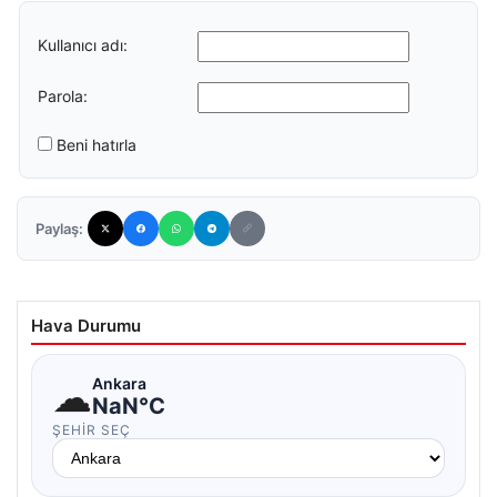
Kullanıcı adı:
Parola:
Beni hatırla
Paylaş:
Hava Durumu
☁
Ankara
NaN°C
ŞEHIR SEÇ