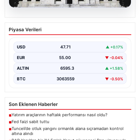
06.08.2026
Fed faizi sabit tuttu
Piyasa Verileri
USD
47.71
▲ +0.17%
EUR
55.00
▼ -0.04%
ALTIN
6595.3
▲ +1.58%
BTC
3063559
▼ -0.50%
Son Eklenen Haberler
Yatırım araçlarının haftalık performansı nasıl oldu?
■
Fed faizi sabit tuttu
■
Tunceli’de otluk yangını ormanlık alana sıçramadan kontrol
■
altına alındı