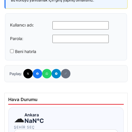
Bu konuyu yanıtlamak için giriş yapmış olmalısınız.
Kullanıcı adı:
Parola:
Beni hatırla
Paylaş:
Hava Durumu
☁
Ankara
NaN°C
ŞEHIR SEÇ