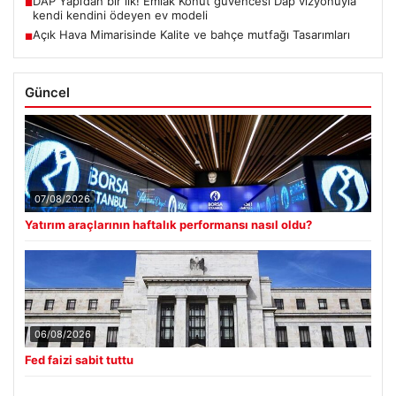
DAP Yapı’dan bir ilk! Emlak Konut güvencesi Dap vizyonuyla
■
kendi kendini ödeyen ev modeli
Açık Hava Mimarisinde Kalite ve bahçe mutfağı Tasarımları
■
Güncel
07/08/2026
Yatırım araçlarının haftalık performansı nasıl oldu?
06/08/2026
Fed faizi sabit tuttu