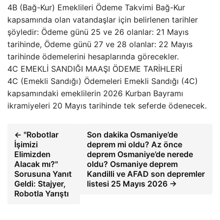
4B (Bağ-Kur) Emeklileri Ödeme Takvimi Bağ-Kur
kapsamında olan vatandaşlar için belirlenen tarihler
şöyledir: Ödeme günü 25 ve 26 olanlar: 21 Mayıs
tarihinde, Ödeme günü 27 ve 28 olanlar: 22 Mayıs
tarihinde ödemelerini hesaplarında görecekler.
4C EMEKLİ SANDIĞI MAAŞI ÖDEME TARİHLERİ
4C (Emekli Sandığı) Ödemeleri Emekli Sandığı (4C)
kapsamındaki emeklilerin 2026 Kurban Bayramı
ikramiyeleri 20 Mayıs tarihinde tek seferde ödenecek.
← "Robotlar
Son dakika Osmaniye’de
İşimizi
deprem mi oldu? Az önce
Elimizden
deprem Osmaniye’de nerede
Alacak mı?"
oldu? Osmaniye deprem
Sorusuna Yanıt
Kandilli ve AFAD son depremler
Geldi: Stajyer,
listesi 25 Mayıs 2026 →
Robotla Yarıştı