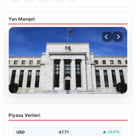
Yan Manşet
06.08.2026
Fed faizi sabit tuttu
Piyasa Verileri
USD
47.71
▲ +0.17%