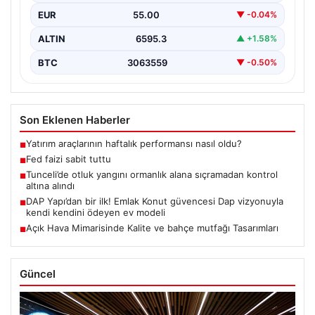
EUR
55.00
▼ -0.04%
ALTIN
6595.3
▲ +1.58%
BTC
3063559
▼ -0.50%
Son Eklenen Haberler
Yatırım araçlarının haftalık performansı nasıl oldu?
■
Fed faizi sabit tuttu
■
Tunceli’de otluk yangını ormanlık alana sıçramadan kontrol
■
altına alındı
DAP Yapı’dan bir ilk! Emlak Konut güvencesi Dap vizyonuyla
■
kendi kendini ödeyen ev modeli
Açık Hava Mimarisinde Kalite ve bahçe mutfağı Tasarımları
■
Güncel