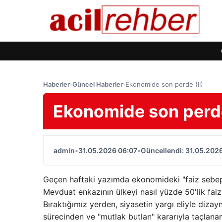
Haberler
›
Güncel Haberler
›
Ekonomide son perde (II)
Ekonomide son perde
admin
•
31.05.2026 06:07
•
Güncellendi: 31.05.202
Geçen haftaki yazımda ekonomideki "faiz sebep
Mevduat enkazının ülkeyi nasıl yüzde 50'lik fai
Bıraktığımız yerden, siyasetin yargı eliyle diza
sürecinden ve "mutlak butlan" kararıyla taçla