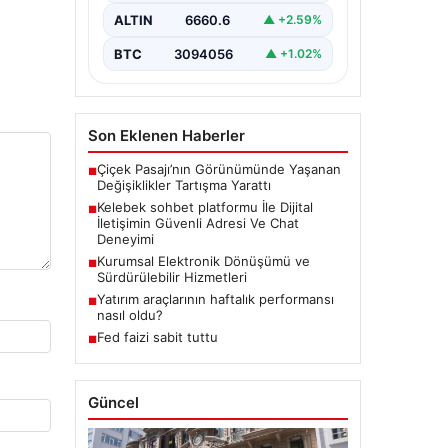
bir hassasiyet taşımaktadır.
ALTIN
6660.6
▲ +2.59%
Günümüzde birçok…
BTC
3094056
▲ +1.02%
Son Eklenen Haberler
Çiçek Pasajı’nın Görünümünde Yaşanan
■
Değişiklikler Tartışma Yarattı
Kelebek sohbet platformu İle Dijital
■
İletişimin Güvenli Adresi Ve Chat
Deneyimi
Kurumsal Elektronik Dönüşümü ve
■
Sürdürülebilir Hizmetleri
Yatırım araçlarının haftalık performansı
■
nasıl oldu?
Fed faizi sabit tuttu
■
Güncel