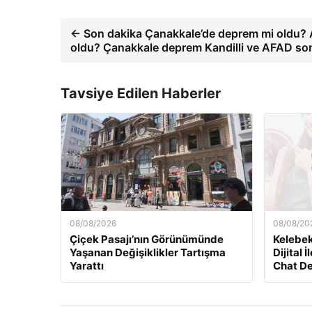
← Son dakika Çanakkale’de deprem mi oldu?
oldu? Çanakkale deprem Kandilli ve AFAD son
Tavsiye Edilen Haberler
08/08/2026
08/08/20
Çiçek Pasajı’nın Görünümünde
Kelebek
Yaşanan Değişiklikler Tartışma
Dijital 
Yarattı
Chat D