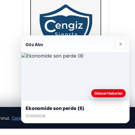
×
Göz Atın
Cengiz Sigorta
23/06/2026
Güncel Haberler
Ekonomide son perde (II)
31/05/2026
ıyoruz.
Çerez Politikamız
Reddet
Kabul Et