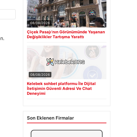
08/08/2026
Çiçek Pasajı’nın Görünümünde Yaşanan
Değişiklikler Tartışma Yarattı
n.
08/08/2026
Kelebek sohbet platformu İle Dijital
İletişimin Güvenli Adresi Ve Chat
Deneyimi
Son Eklenen Firmalar