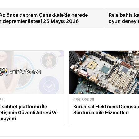
 Az önce deprem Çanakkale’de nerede
Reis bahis kal
 depremler listesi 25 Mayıs 2026
oyun deneyi
26
08/08/2026
 sohbet platformu İle
Kurumsal Elektronik Dönüşü
İletişimin Güvenli Adresi Ve
Sürdürülebilir Hizmetleri
eneyimi