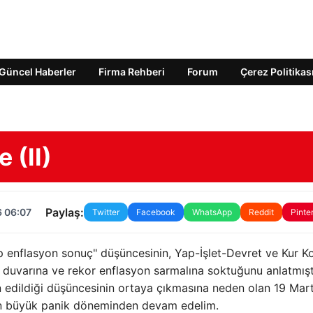
Güncel Haberler
Firma Rehberi
Forum
Çerez Politikas
 (II)
Paylaş:
6 06:07
Twitter
Facebook
WhatsApp
Reddit
Pinte
 enflasyon sonuç" düşüncesinin, Yap-İşlet-Devret ve Kur K
z duvarına ve rekor enflasyon sarmalına soktuğunu anlatmış
yn edildiği düşüncesinin ortaya çıkmasına neden olan 19 Mar
nan büyük panik döneminden devam edelim.