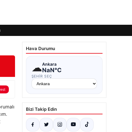
ı
Hava Durumu
☁
Ankara
NaN°C
ŞEHIR SEÇ
rest
orumalı
Bizi Takip Edin
tım.
t