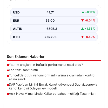
USD
47.71
▲ +0.17%
EUR
55.00
▼ -0.04%
ALTIN
6595.3
▲ +1.58%
BTC
3063559
▼ -0.50%
Son Eklenen Haberler
Yatırım araçlarının haftalık performansı nasıl oldu?
■
Fed faizi sabit tuttu
■
Tunceli’de otluk yangını ormanlık alana sıçramadan kontrol
■
altına alındı
DAP Yapı’dan bir ilk! Emlak Konut güvencesi Dap vizyonuyla
■
kendi kendini ödeyen ev modeli
Açık Hava Mimarisinde Kalite ve bahçe mutfağı Tasarımları
■