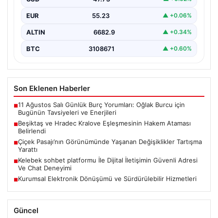
EUR
55.23
▲ +0.06%
ALTIN
6682.9
▲ +0.34%
BTC
3108671
▲ +0.60%
Son Eklenen Haberler
11 Ağustos Salı Günlük Burç Yorumları: Oğlak Burcu için
■
Bugünün Tavsiyeleri ve Enerjileri
Beşiktaş ve Hradec Kralove Eşleşmesinin Hakem Ataması
■
Belirlendi
Çiçek Pasajı’nın Görünümünde Yaşanan Değişiklikler Tartışma
■
Yarattı
Kelebek sohbet platformu İle Dijital İletişimin Güvenli Adresi
■
Ve Chat Deneyimi
Kurumsal Elektronik Dönüşümü ve Sürdürülebilir Hizmetleri
■
Güncel