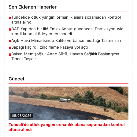
Son Eklenen Haberler
Tunceli’de otluk yangını ormanlık alana sıçramadan kontrol
■
altına alındı
DAP Yapı’dan bir ilk! Emlak Konut güvencesi Dap vizyonuyla
■
kendi kendini ödeyen ev modeli
Açık Hava Mimarisinde Kalite ve bahçe mutfağı Tasarımları
■
Sapağı kaçırdı, zincirleme kazaya yol açtı
■
Bakan Memişoğlu: Anne Sütü, Hayata Sağlıklı Başlangıcın
■
Temel Taşıdır
Güncel
05/08/2026
Tunceli’de otluk yangını ormanlık alana sıçramadan kontrol
altına alındı