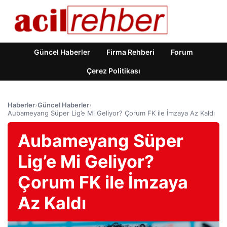
Güncel Haberler
Firma Rehberi
Forum
Çerez Politikası
Haberler
›
Güncel Haberler
›
Aubameyang Süper Lig’e Mi Geliyor? Çorum FK ile İmzaya Az Kaldı
Aubameyang Süper
Lig’e Mi Geliyor?
Çorum FK ile İmzaya
Az Kaldı