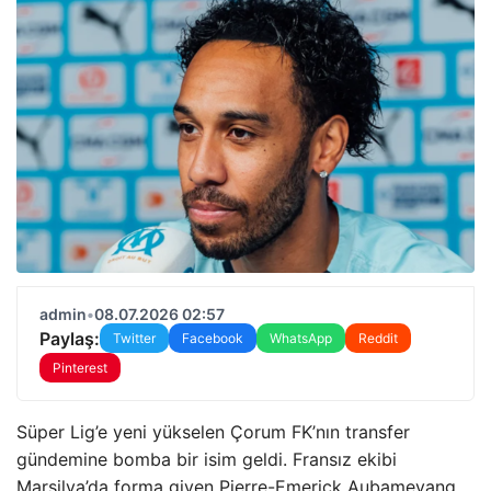
admin
•
08.07.2026 02:57
Paylaş:
Twitter
Facebook
WhatsApp
Reddit
Pinterest
Süper Lig’e yeni yükselen Çorum FK’nın transfer
gündemine bomba bir isim geldi. Fransız ekibi
Marsilya’da forma giyen Pierre-Emerick Aubameyang