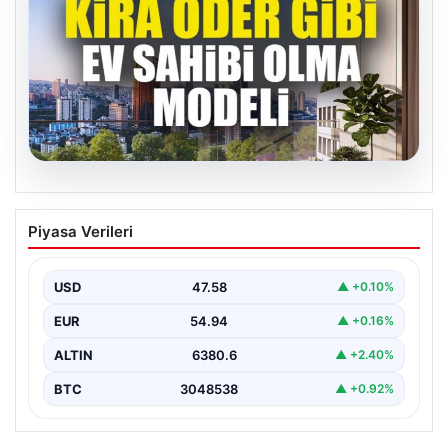
04.08.2026
DAP Yapı’dan bir ilk! Emlak Konut
Piyasa Verileri
güvencesi Dap vizyonuyla kendi
kendini ödeyen ev modeli
USD
47.58
▲ +0.10%
EUR
54.94
▲ +0.16%
ALTIN
6380.6
▲ +2.40%
BTC
3048538
▲ +0.92%