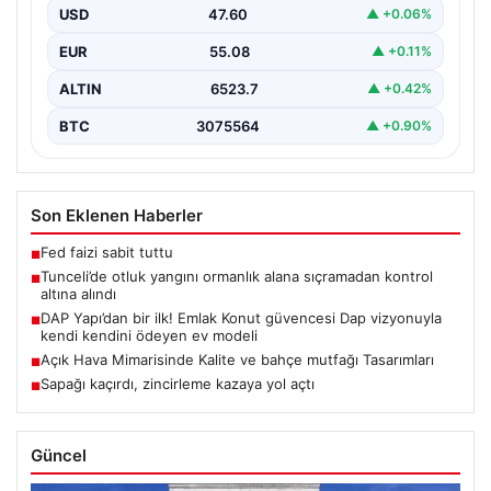
arasında bulunan otlaklık bölgede henüz
USD
47.60
▲ +0.06%
belirlenemeyen bir nedenle…
EUR
55.08
▲ +0.11%
ALTIN
6523.7
▲ +0.42%
BTC
3075564
▲ +0.90%
Son Eklenen Haberler
Fed faizi sabit tuttu
■
Tunceli’de otluk yangını ormanlık alana sıçramadan kontrol
■
altına alındı
DAP Yapı’dan bir ilk! Emlak Konut güvencesi Dap vizyonuyla
■
kendi kendini ödeyen ev modeli
Açık Hava Mimarisinde Kalite ve bahçe mutfağı Tasarımları
■
Sapağı kaçırdı, zincirleme kazaya yol açtı
■
Güncel