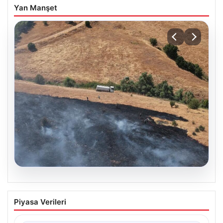
Yan Manşet
05.08.2026
Tunceli’de otluk yangını ormanlık alana
Piyasa Verileri
sıçramadan kontrol altına alındı
Tunceli’nin Yolkonak, Beydamı ve Karyemez köyleri