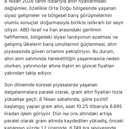
8 Nisan 2026 tarihi itibarıyla altın fiyatlarındaki
değişimler, özellikle Orta Doğu bölgesinde yaşanan
siyasi gelişmeler ve bölgesel barış görüşmelerinin
olumlu sonuçlar doğurmasıyla birlikte istikrarlı bir seyir
izliyor. ABD-İsrail ve İran arasındaki gerilimin
hafiflemesi, bölgedeki siyasi tansiyonun azalması ve
gelişmiş ülkelerin barış umutlarının güçlenmesi, altın
piyasasında güven ortamını pekiştiriyor. Bu durum,
altın alım satımında hareketliliğin yaşanmasına neden
olurken, yatırımcılar altına ilişkin en güncel fiyatları
yakından takip ediyor.
Son dönemde küresel piyasalarda yaşanan
dalgalanmalara paralel olarak, gram altın fiyatları hızla
yükselişe geçti. 8 Nisan sabahında, güne pozitif
başlangıç yapan gram altın, saat 10.25 itibarıyla 6.895
liradan işlem görüyor. Dün ise ons altındaki artışa
paralel olarak gram altında kaydedilen yükseliş, önceki
kapanışın yüzde 1,2 üzerinde, 6.749 lira seviyesinde