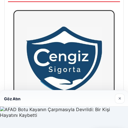
×
Göz Atın
Hastaş Beton