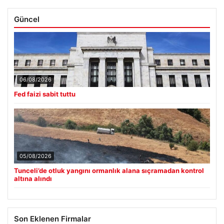
Güncel
06/08/2026
Fed faizi sabit tuttu
05/08/2026
Tunceli’de otluk yangını ormanlık alana sıçramadan kontrol
altına alındı
Son Eklenen Firmalar