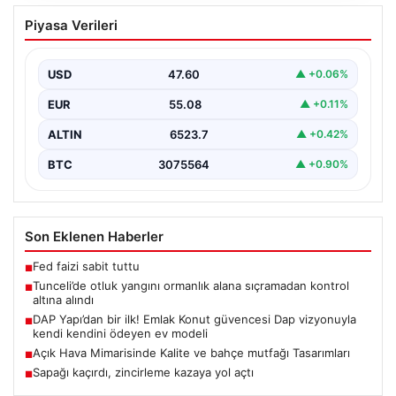
Tunceli’de otluk yangını ormanlık alana
Piyasa Verileri
sıçramadan kontrol altına alındı
Tunceli’nin Yolkonak, Beydamı ve Karyemez köyleri
arasında bulunan otlaklık bölgede henüz
USD
47.60
▲ +0.06%
belirlenemeyen bir nedenle…
EUR
55.08
▲ +0.11%
ALTIN
6523.7
▲ +0.42%
BTC
3075564
▲ +0.90%
Son Eklenen Haberler
Fed faizi sabit tuttu
■
Tunceli’de otluk yangını ormanlık alana sıçramadan kontrol
■
altına alındı
DAP Yapı’dan bir ilk! Emlak Konut güvencesi Dap vizyonuyla
■
kendi kendini ödeyen ev modeli
Açık Hava Mimarisinde Kalite ve bahçe mutfağı Tasarımları
■
Sapağı kaçırdı, zincirleme kazaya yol açtı
■