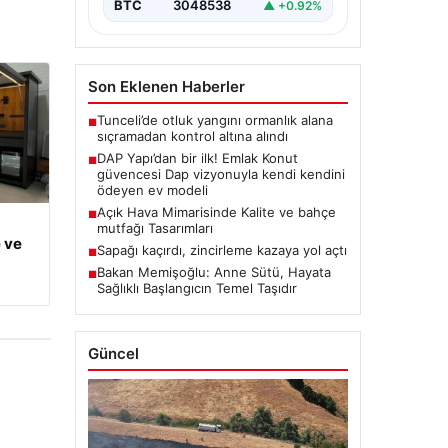
BTC
3048538
▲ +0.92%
Son Eklenen Haberler
Tunceli’de otluk yangını ormanlık alana
■
sıçramadan kontrol altına alındı
DAP Yapı’dan bir ilk! Emlak Konut
■
güvencesi Dap vizyonuyla kendi kendini
ödeyen ev modeli
Açık Hava Mimarisinde Kalite ve bahçe
■
mutfağı Tasarımları
 ve
Sapağı kaçırdı, zincirleme kazaya yol açtı
■
Bakan Memişoğlu: Anne Sütü, Hayata
■
Sağlıklı Başlangıcın Temel Taşıdır
Güncel