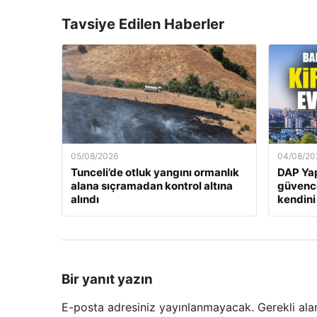
Tavsiye Edilen Haberler
05/08/2026
04/08/20
Tunceli’de otluk yangını ormanlık
DAP Yap
alana sıçramadan kontrol altına
güvence
alındı
kendini
Bir yanıt yazın
E-posta adresiniz yayınlanmayacak.
Gerekli ala