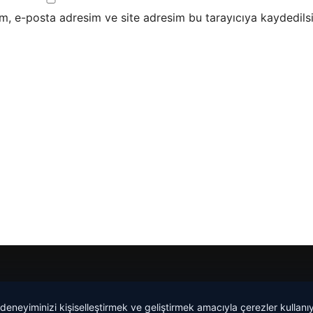
m, e-posta adresim ve site adresim bu tarayıcıya kaydedilsi
Tercüme Bürosu
|
Malta Dil Okulu
|
lemagrup.com.tr
 deneyiminizi kişiselleştirmek ve geliştirmek amacıyla çerezler kullan