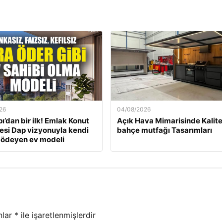
26
04/08/2026
ı’dan bir ilk! Emlak Konut
Açık Hava Mimarisinde Kalite
si Dap vizyonuyla kendi
bahçe mutfağı Tasarımları
 ödeyen ev modeli
nlar
*
ile işaretlenmişlerdir