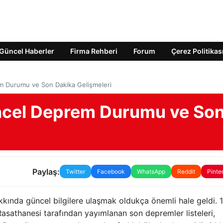
Güncel Haberler
Firma Rehberi
Forum
Çerez Politikas
m Durumu ve Son Dakika Gelişmeleri
ncel Deprem Durumu ve So
Paylaş:
Twitter
Facebook
WhatsApp
Reddit
Pinte
ında güncel bilgilere ulaşmak oldukça önemli hale geldi. 
 Rasathanesi tarafından yayımlanan son depremler listeleri,