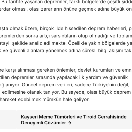
 Bu tarihte yaşanan depremler, farklı bölgelerde çeşitli şidd
erdar olması, olası zararların önüne geçmek adına büyük ö
başta olmak üzere, birçok ilde hissedilen deprem haberleri, 
depremlerden sonra artçı sarsıntıların olup olmadığı ve topla
taylı şekilde analiz edilmekte. Özellikle yakın bölgelerde 
ve güvenli alanlara yönelmek adına sürekli bilgi akışını tak
e karşı alınması gereken önlemler, devlet kurumları ve emn
edilen depremler sırasında yapılacak ilk yardım ve güvenlik
sağlanıyor. Güncel deprem verileri, sadece Türkiye’nin değil,
kip edilmesine olanak tanıyor. Bu sayede, olası büyük deprem
lı hareket edebilmek mümkün hale geliyor.
Kayseri Meme Tümörleri ve Tiroid Cerrahisinde
Deneyimli Çözümler →