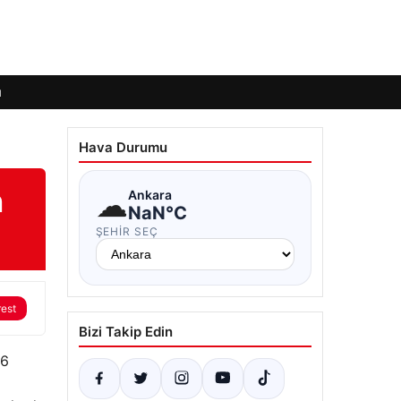
ı
Hava Durumu
n
☁
Ankara
NaN°C
ŞEHIR SEÇ
rest
Bizi Takip Edin
16