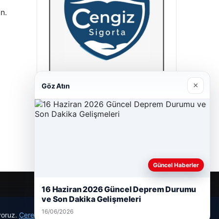
n.
×
Göz Atın
Cengiz Sigorta
23/06/2026
Güncel Haberler
16 Haziran 2026 Güncel Deprem Durumu
ve Son Dakika Gelişmeleri
16/06/2026
ıyoruz.
Çerez Politikamız
Reddet
Kabul Et