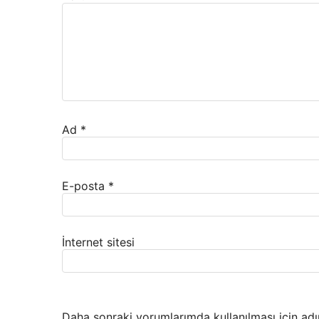
Ad
*
E-posta
*
İnternet sitesi
Daha sonraki yorumlarımda kullanılması için adı