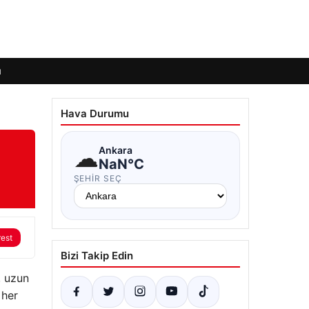
ı
Hava Durumu
☁
Ankara
NaN°C
ŞEHIR SEÇ
rest
Bizi Takip Edin
, uzun
 her