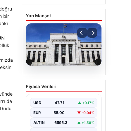
 doğru
Yan Manşet
n bir
daki
ZUN
olluk
ımızda
ceksin
06.08.2026
Fed faizi sabit tuttu
Piyasa Verileri
öyünde
rrı da
USD
47.71
▲ +0.17%
 Dudu
EUR
55.00
▼ -0.04%
ALTIN
6595.3
▲ +1.58%