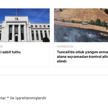
26
05/08/2026
i sabit tuttu
Tunceli’de otluk yangını orma
alana sıçramadan kontrol alt
alındı
nlar
*
ile işaretlenmişlerdir