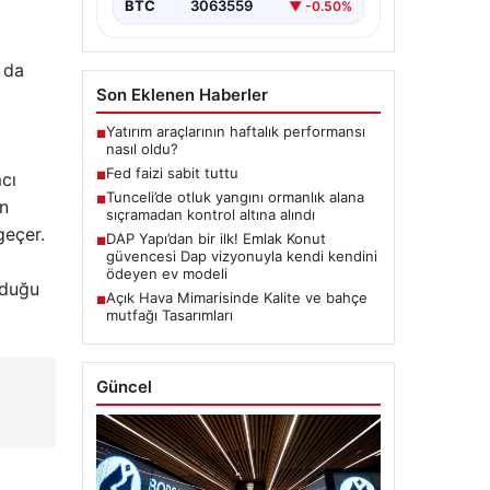
BTC
3063559
▼ -0.50%
 da
Son Eklenen Haberler
Yatırım araçlarının haftalık performansı
■
nasıl oldu?
Fed faizi sabit tuttu
cı
■
Tunceli’de otluk yangını ormanlık alana
■
in
sıçramadan kontrol altına alındı
geçer.
DAP Yapı’dan bir ilk! Emlak Konut
■
güvencesi Dap vizyonuyla kendi kendini
ödeyen ev modeli
yduğu
Açık Hava Mimarisinde Kalite ve bahçe
■
mutfağı Tasarımları
Güncel