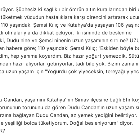
ürüyor. Şüphesiz ki sağlıklı bir ömrün altın kurallarından biri
r tüketmek vücudun hastalıklara karşı direncini artırarak uzu
 110 yaşındaki Şemsi Kılıç ve Kütahya'da yaşayan 106 yaşın
lı olmalarıyla da dikkat çekiyor. İki isminde de beslenme
Peki, Dudu nine ve Şemsi ninenin uzun yaşamının sırrı ne? U
 habere göre; 110 yaşındaki Şemsi Kılıç; "Eskiden böyle b
im, hep yanıma koyardım. Biz hazır yoğurt yemezdik. Sütü
an hazır alıyorlar, getiriyorlar, tadı bile yok. Bizim zaman
rıca uzun yaşam için "Yoğurdu çok yiyeceksin, tereyağı yiye
u Candan, yaşamını Kütahya'nın Simav ilçesine bağlı Efir k
 torununun torununu da gören Dudu Candan'ın uzun yaşam sı
arzına bağlayan Dudu Candan, az yemek yediğini belirtiyor.
 yeşilliği bolca tüketiyorum. Doğal besleniyorum" diyor.
R?