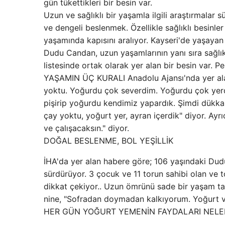
gün tükettikleri bir besin var.
Uzun ve sağlıklı bir yaşamla ilgili araştırmalar s
ve dengeli beslenmek. Özellikle sağlıklı besinle
yaşamında kapısını aralıyor. Kayseri'de yaşayan
Dudu Candan, uzun yaşamlarının yanı sıra sağlık
listesinde ortak olarak yer alan bir besin var. 
YAŞAMIN ÜÇ KURALI Anadolu Ajansı'nda yer alan
yoktu. Yoğurdu çok severdim. Yoğurdu çok yerd
pişirip yoğurdu kendimiz yapardık. Şimdi dükkand
çay yoktu, yoğurt yer, ayran içerdik" diyor. Ay
ve çalışacaksın." diyor.
DOĞAL BESLENME, BOL YEŞİLLİK
İHA'da yer alan habere göre; 106 yaşındaki Dud
sürdürüyor. 3 çocuk ve 11 torun sahibi olan ve
dikkat çekiyor.. Uzun ömrünü sade bir yaşam t
nine, "Sofradan doymadan kalkıyorum. Yoğurt ve
HER GÜN YOĞURT YEMENİN FAYDALARI NELE