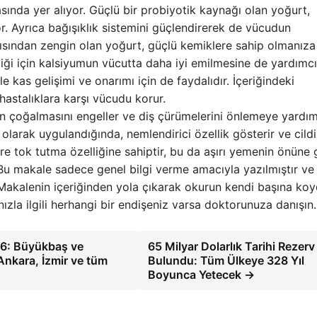
asında yer alıyor. Güçlü bir probiyotik kaynağı olan yoğurt,
r. Ayrıca bağışıklık sistemini güçlendirerek de vücudun
 açısından zengin olan yoğurt, güçlü kemiklere sahip olmanıza
iği için kalsiyumun vücutta daha iyi emilmesine de yardımcı
le kas gelişimi ve onarımı için de faydalıdır. İçeriğindeki
 hastalıklara karşı vücudu korur.
in çoğalmasını engeller ve diş çürümelerini önlemeye yardım
si olarak uygulandığında, nemlendirici özellik gösterir ve cild
re tok tutma özelliğine sahiptir, bu da aşırı yemenin önüne 
 Bu makale sadece genel bilgi verme amacıyla yazılmıştır ve
. Makalenin içeriğinden yola çıkarak okurun kendi başına ko
nızla ilgili herhangi bir endişeniz varsa doktorunuza danışın.
026: Büyükbaş ve
65 Milyar Dolarlık Tarihi Rezerv
 Ankara, İzmir ve tüm
Bulundu: Tüm Ülkeye 328 Yıl
Boyunca Yetecek →