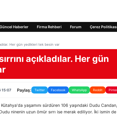
Güncel Haberler
Firma Rehberi
Forum
Çerez Politikas
adılar. Her gün yedikleri tek besin var
ırrını açıkladılar. Her gün
ar
Paylaş:
 15:07
Twitter
Facebook
WhatsApp
Reddit
Pinte
ve Kütahya'da yaşamını sürdüren 106 yaşındaki Dudu Candan
Dudu ninenin uzun ömür sırrı ise merak ediliyor. İki ismin de