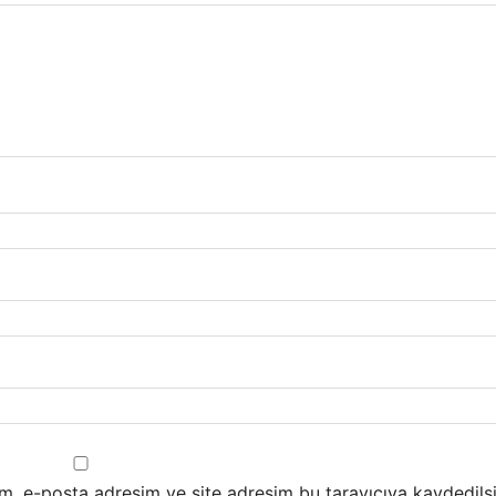
m, e-posta adresim ve site adresim bu tarayıcıya kaydedilsi